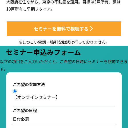
大阪府在住ながら、東京の不動産を運用。目標は3戸所有、夢は
10戸所有し早期リタイア。
セミナーを無料で視聴する
arrow_forward_ios
※しつこい電話・強引な勧誘は行っておりません。
セミナー申込みフォーム
以下の項目をご入力いただくと、ご希望の日時にセミナーを視聴できま
す。
ご希望の参加方法
【オンラインセミナー】
ご希望の日程
日付
必須