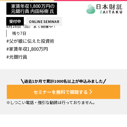
受付中
ONLINE SEMINAR
8月16日（日）まで開催中！
残り7日
#父が娘に伝えた投資術
#家賃年収1,800万円
#元銀行員
過去1か月で累計1000名以上が申込みました
セミナーを無料で視聴する
arrow_forward_ios
※しつこい電話・強引な勧誘は行っておりません。