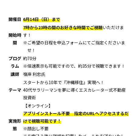
開催日
6月14日（日）まで
7時から23時の間のお好きな時間でご視聴
いただけま
開始時
す！
間
※ご希望の日程を申込フォームにてご指定くださいま
せ！
プログ
約70分
ラム
※倍速表示も可能ですので、約35分で視聴できます！
講師
嶺岸 利忠氏
スタートから10年で『沖縄移住』実現へ！
テーマ
40代サラリーマンを夢に導くエスカレーター式不動産
投資術
【オンライン】
アプリインストール不要 指定のURLへアクセスするだ
実施形
けで視聴可能です！
態
※顔出し不要