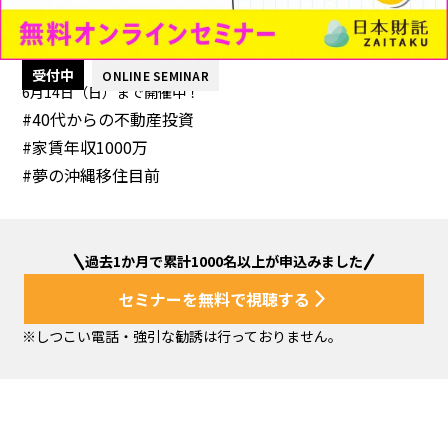
受付中
ONLINE SEMINAR
6月14日（日）まで開催中！
#40代からの不動産投資
#家賃年収1000万
#夢の沖縄移住目前
過去1か月で累計1000名以上が申込みました
セミナーを無料で視聴する
arrow_forward_ios
※しつこい電話・強引な勧誘は行っておりません。