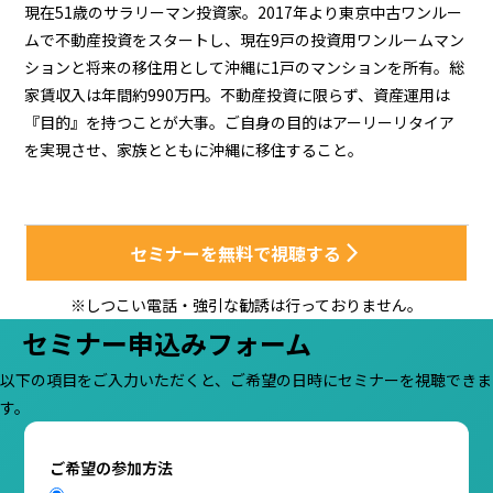
現在51歳のサラリーマン投資家。2017年より東京中古ワンルー
ムで不動産投資をスタートし、現在9戸の投資用ワンルームマン
ションと将来の移住用として沖縄に1戸のマンションを所有。総
家賃収入は年間約990万円。不動産投資に限らず、資産運用は
『目的』を持つことが大事。ご自身の目的はアーリーリタイア
を実現させ、家族とともに沖縄に移住すること。
セミナーを無料で視聴する
arrow_forward_ios
※しつこい電話・強引な勧誘は行っておりません。
セミナー申込みフォーム
以下の項目をご入力いただくと、ご希望の日時にセミナーを視聴できま
す。
ご希望の参加方法