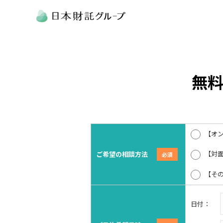
無
【オン
【対面
ご希望の相談方法
【その
日付：