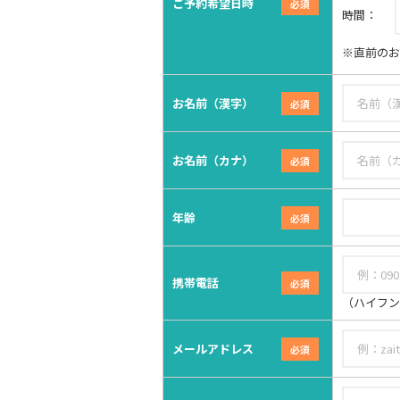
ご予約希望日時
時間：
※直前のお
お名前（漢字）
お名前（カナ）
年齢
携帯電話
（ハイフン
メールアドレス