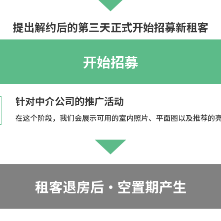
提出解约后的第三天正式开始招募新租客
开始招募
针对中介公司的推广活动
在这个阶段，我们会展示可用的室内照片、平面图以及推荐的
租客退房后・空置期产生