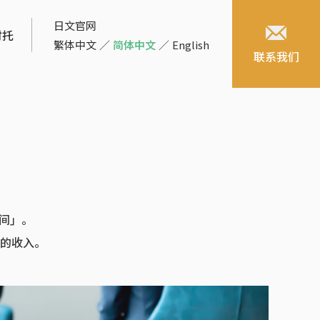
日文官网
财托
繁体中文
／
简体中文
／
English
联系我们
期间」。
的收入。