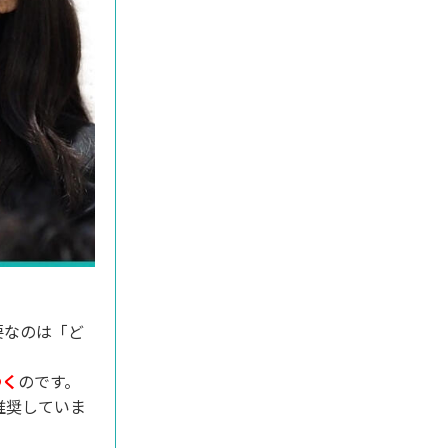
要なのは「ど
つく
のです。
推奨していま