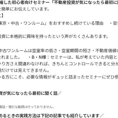
凝縮した初心者向けセミナー「不動産投資が気になったら最初に
を簡単にお伝えしています。
と】
東京・中古・ワンルーム」をおすすめし続けている理由
・安
投資に本格的に興味を持ったという声がたくさんあります。
中古ワンルームは空室率の低さ・空室期間の短さ・不動産価値
なれました。
・
B・N様
：セミナーは、私が考えていた内容と
やり方さえ間違わなければ、きちんとコントロールできると分
握だけでは見えてきません。
いる方にこそ、必要な情報がギュッと詰まったセミナーにぜひ
資が気になったら最初に聞く話／
電話・強引な勧誘は行っておりません。
めるときの実践方法は下記の記事でも紹介しています／