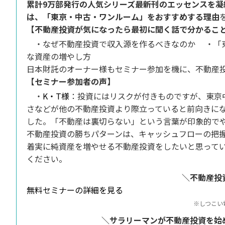
累計9万部発行の人気シリーズ最新刊のエッセンスを
は、「東京・中古・ワンルーム」をおすすめする理由
【不動産投資が気になったら最初に聞く話で分かるこ
・なぜ不動産投資で収入源を作るべきなのか
・「
な資産の増やし方
日本財託のオーナー様もセミナー参加を機に、不動産
【セミナー参加者の声】
・
K・T様
：投資にはリスクが付きものですが、東京
さなどが他の不動産投資より際立っていると前向きに
した。「不動産は裏切らない」という言葉が印象的で
不動産投資の勝ちパターンは、キャッシュフローの把
着実に純資産を増やせる不動産投資をしたいと思って
ください。
＼不動産投
無料セミナーの詳細を見る
※しつこい
＼サラリーマンが不動産投資を始