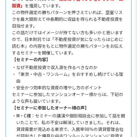
投資」
を推奨しています。
この物件選定の勝ちパターンを押さえていれば、空室リス
クを最大限抑えて中長期的に収益を得られる不動産投資を
目指せます。
この話だけではイメージが持てない方も多いかと思います
ので、日本財託では「不動産投資が気になったらはじめに
読む本」の内容をもとに物件選定の勝ちパターンをお伝え
するセミナーを開催しています。
【セミナーの内容】
・なぜ不動産投資で収入源を作るべきなのか
・「東京・中古・ワンルーム」をおすすめし続けている理
由
・安全かつ効率的な資産の増やし方のポイント
セミナーに参加したマンションオーナー様からは、下記の
ような声も届いています。
【セミナーに参加したオーナー様の声】
・
M・C様
：セミナーの講演や個別相談会に参加して話を聞
いたことで、私の不安は解消していきました。それは、
賃貸需要が見込める東京で、入居率98％の賃貸管理会社
が目利きした優良な中古ワンルームマンションに投資す