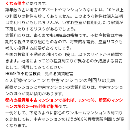
くなる傾向
があります。
築年数の古い地方のアパートやマンションのなかには、10％以上
の利回りの物件も珍しくありません。このような物件は購入当初
は高利回りかもしれませんが、いずれ空室が長期化したり家賃が
下落したりするリスクがあるでしょう。
実質利回りは、
あくまでも現時点の指標
です。不動産投資は中長
期的な視点で取り組むものなので、将来的な需要、空室リスクも
考えて投資する必要があるでしょう。
全国の投資用不動産の利回りの目安は、以下のサイトから確認で
きます。地域によってどの程度利回りが異なるのか把握する目安
として、活用してみてください。
HOME'S不動産投資 見える賃貸経営
4-2.新築マンションと中古マンションの利回りの比較
新築マンションと中古マンションの実質利回りは、中古マンショ
ンのほうが高い傾向があります。
都内の投資用中古マンションであれば、3.5～5％、新築のマンシ
ョンの場合2～4％前後が相場
です。
一例として、下記のように都心のワンルームマンションの利回り
を比較しても、中古マンションのほうが0.8％程度実質利回りが高
くなります。