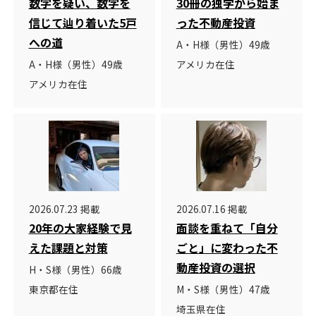
数字を疑い、数字を
30冊の独学から始ま
信じて辿り着いた5戸
った不動産投資
への道
A・H様（男性）49歳
A・H様（男性）49歳
アメリカ在住
アメリカ在住
2026.07.23 掲載
2026.07.16 掲載
20年の大家経験で見
面談を重ねて「自分
えた課題と対策
ごと」に変わった不
動産投資の選択
H・S様（男性）66歳
東京都在住
M・S様（男性）47歳
埼玉県在住