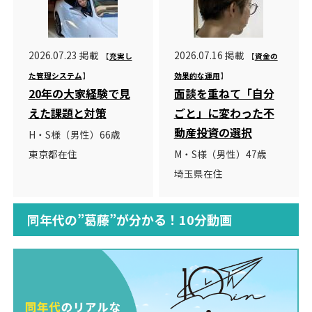
2026.07.23 掲載
2026.07.16 掲載
【
充実し
【
資金の
た管理システム
】
効果的な運用
】
20年の大家経験で見
面談を重ねて「自分
えた課題と対策
ごと」に変わった不
動産投資の選択
H・S様（男性）66歳
東京都在住
M・S様（男性）47歳
埼玉県在住
同年代の”葛藤”が分かる！10分動画