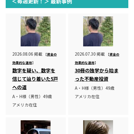
＜毎週更新！＞ 最新事例
2026.08.06 掲載
2026.07.30 掲載
【
資金の
【
資金の
効果的な運用
】
効果的な運用
】
数字を疑い、数字を
30冊の独学から始ま
信じて辿り着いた5戸
った不動産投資
への道
A・H様（男性）49歳
A・H様（男性）49歳
アメリカ在住
アメリカ在住