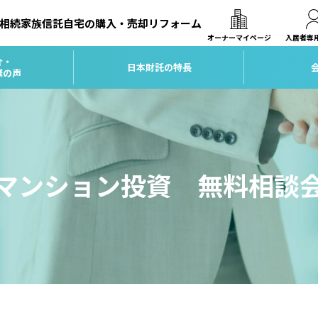
相続
家族信託
自宅の購入・売却
リフォーム
オーナーマイページ
入居者専
介・
日本財託の特長
様の声
マンション投資 無料相談