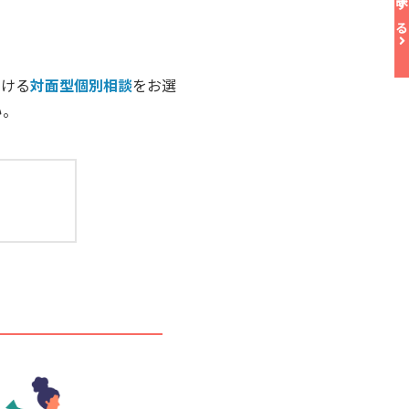
聞ける
対面型個別相談
をお選
い。