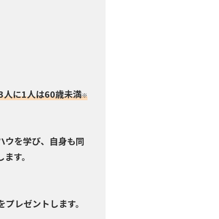
。
。
人に1人は60歳未満
※
ハウを学び、自身も同
します。
をプレゼントします。