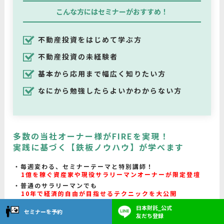
こんな方にはセミナーがおすすめ！
不動産投資をはじめて学ぶ方
不動産投資の未経験者
基本から応用まで幅広く知りたい方
なにから勉強したらよいかわからない方
多数の当社オーナー様がFIREを実現！
実践に基づく【鉄板ノウハウ】が学べます
毎週変わる、セミナーテーマと特別講師！
1億を稼ぐ資産家や現役サラリーマンオーナーが限定登壇
普通のサラリーマンでも
10年で経済的自由が目指せるテクニックを大公開
値上がり、節税のようなうまい話ではなく
日本財託_公式
セミナーを予約
長期的、安定的に家賃収入を得る方法
が学べる
友だち登録
メリットからリスク、家賃収入の増やし方まで