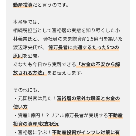
動産投資
だと言うのです。
本番組では、
相続税担当として富裕層の実態を知り尽くした小
林義崇氏と、 会社員のまま総資産1.5億円を築いた
渡辺玲央氏が、
億万長者に共通するたった5つの
原則
を公開。
あなたも今日から実践できる
「お金の不安から解
放される方法」
をお伝えします。
その他にも、
・元国税官は見た！
富裕層の意外な職業とお金の
使い方
・資産1億円！？リアル億万長者が実践する
不動産
投資の資産/収支状況
・富裕層に学ぶ！
不動産投資がインフレ対策に有