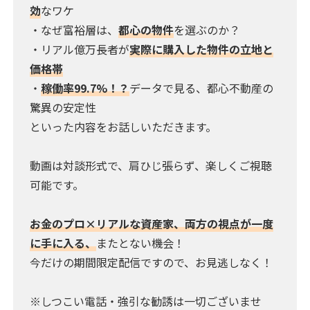
効
なワケ
・なぜ富裕層は、
都心の物件
を選ぶのか？
・リアル億万長者が
実際に購入した物件の立地と
価格帯
・
稼働率99.7%！？
データで見る、都心不動産の
驚異の安定性
といった内容をお話しいただきます。
動画は対談形式で、肩ひじ張らず、楽しくご視聴
可能です。
お金のプロ×リアルな資産家、両方の視点が一度
に手に入る、
またとない機会！
今だけの期間限定配信ですので、お見逃しなく！
※しつこい電話・強引な勧誘は一切ございませ