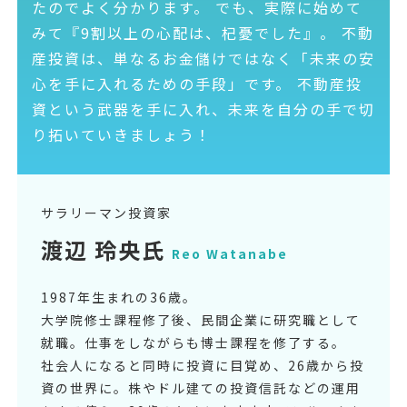
たのでよく分かります。 でも、実際に始めて
みて『9割以上の心配は、杞憂でした』。 不動
産投資は、単なるお金儲けではなく「未来の安
心を手に入れるための手段」です。 不動産投
資という武器を手に入れ、未来を自分の手で切
り拓いていきましょう！
サラリーマン投資家
渡辺 玲央氏
Reo Watanabe
1987年生まれの36歳。
大学院修士課程修了後、民間企業に研究職として
就職。仕事をしながらも博士課程を修了する。
社会人になると同時に投資に目覚め、26歳から投
資の世界に。株やドル建ての投資信託などの運用