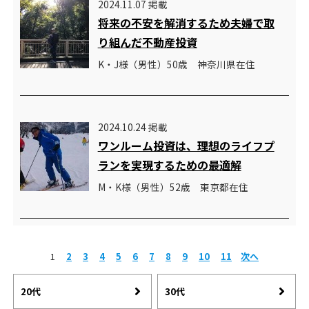
2024.11.07 掲載
将来の不安を解消するため夫婦で取
り組んだ不動産投資
K・J様（男性）50歳 神奈川県在住
2024.10.24 掲載
ワンルーム投資は、理想のライフプ
ランを実現するための最適解
M・K様（男性）52歳 東京都在住
1
2
3
4
5
6
7
8
9
10
11
次へ
20代
30代