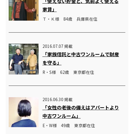
「使えない貯金と、気前よく使える
家賃」
Ｔ・Ｋ様 84歳 兵庫県在住
2016.07.07 掲載
「家族信託と中古ワンルームで財産
を守る」
R・S様 62歳 東京都在住
2016.06.30 掲載
「女性の老後の備えはアパートより
中古ワンルーム」
E・W様 49歳 東京都在住