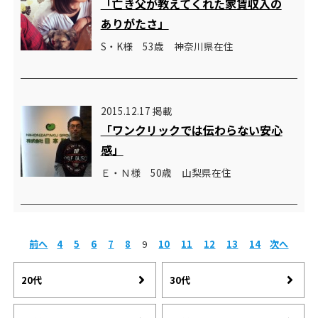
「亡き父が教えてくれた家賃収入の
ありがたさ」
S・K様 53歳 神奈川県在住
2015.12.17 掲載
「ワンクリックでは伝わらない安心
感」
Ｅ・Ｎ様 50歳 山梨県在住
前へ
4
5
6
7
8
9
10
11
12
13
14
次へ
20代
30代