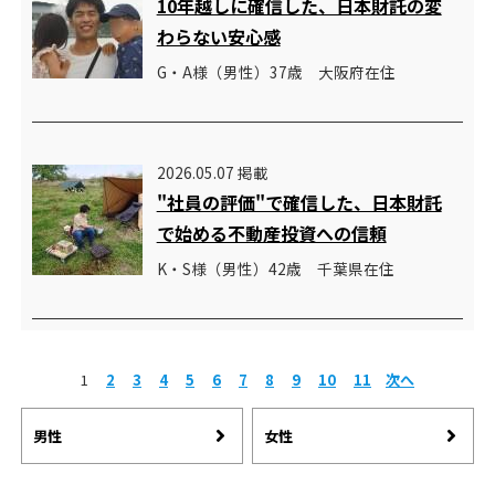
10年越しに確信した、日本財託の変
わらない安心感
G・A様（男性）37歳 大阪府在住
2026.05.07 掲載
"社員の評価"で確信した、日本財託
で始める不動産投資への信頼
K・S様（男性）42歳 千葉県在住
1
2
3
4
5
6
7
8
9
10
11
次へ
男性
女性