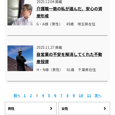
2025.12.04 掲載
介護職一筋の私が選んだ、安心の資
産形成
G・A様（男性） 49歳 埼玉県在住
2025.11.27 掲載
自営業の不安を解消してくれた不動
産投資
H・N様（男性） 61歳 千葉県在住
前へ
1
2
3
4
5
6
7
8
9
10
11
次へ
男性
女性