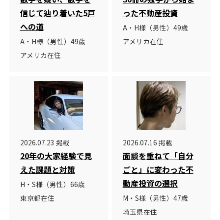
信じて辿り着いた5戸
った不動産投資
への道
A・H様（男性）49歳
A・H様（男性）49歳
アメリカ在住
アメリカ在住
2026.07.23 掲載
2026.07.16 掲載
20年の大家経験で見
面談を重ねて「自分
えた課題と対策
ごと」に変わった不
動産投資の選択
H・S様（男性）66歳
東京都在住
M・S様（男性）47歳
埼玉県在住