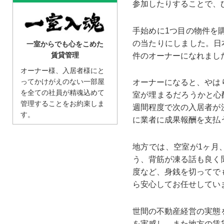
参加したりすることで、
手始めに1つ目の物件を
の当たりにしました。日
一室からでも心をこめた
賃貸管理
件のオーナーになれまし
オーナー様、入居者様にと
ってかけがえのない一部屋
オーナーになると、やは
を全ての社員が精魂込めて
室が埋まるだろうかと心
管理することをお約束しま
週間程度で次の入居者が
す。
に業者に成果報酬を支払
地方では、空室が1ヶ月
う、背筋が凍る話も良く
度など、身銭を切ってで
ら安心してお任せしてい
世間の不動産経営の実態
を実感し、また地方の賃