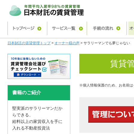
日本財託の賃貸管理トップ
>
オーナー様の声
>
サラリーマンでも夢じゃない
賃貸
※個人情報保護のため、お名前は
書籍のご紹介
堅実派のサラリーマンだか
らできる、
給料以上の家賃収入を手に
入れる不動産投資法