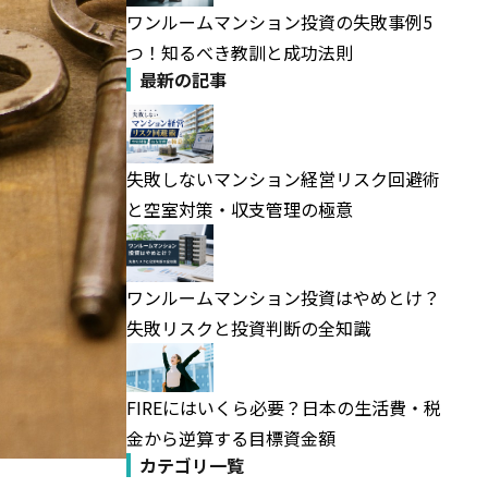
ワンルームマンション投資の失敗事例5
つ！知るべき教訓と成功法則
最新の記事
失敗しないマンション経営リスク回避術
と空室対策・収支管理の極意
ワンルームマンション投資はやめとけ？
失敗リスクと投資判断の全知識
FIREにはいくら必要？日本の生活費・税
金から逆算する目標資金額
カテゴリ一覧