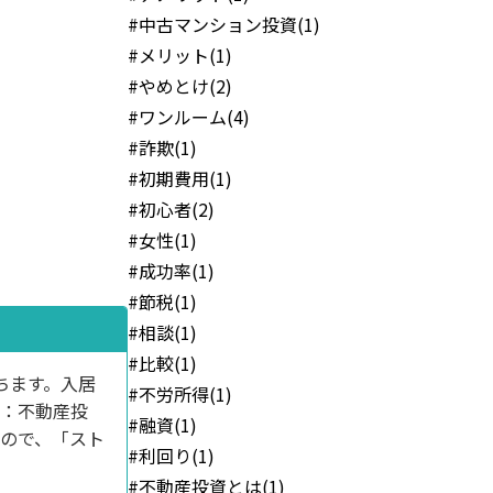
#中古マンション投資(1)
#メリット(1)
#やめとけ(2)
#ワンルーム(4)
#詐欺(1)
#初期費用(1)
#初心者(2)
#女性(1)
#成功率(1)
#節税(1)
#相談(1)
#比較(1)
ちます。入居
#不労所得(1)
：不動産投
#融資(1)
ので、「スト
#利回り(1)
#不動産投資とは(1)