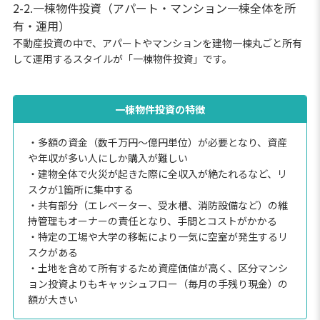
2-2.一棟物件投資（アパート・マンション一棟全体を所
有・運用）
不動産投資の中で、アパートやマンションを建物一棟丸ごと所有
して運用するスタイルが「一棟物件投資」です。
一棟物件投資の特徴
・多額の資金（数千万円〜億円単位）が必要となり、資産
や年収が多い人にしか購入が難しい
・建物全体で火災が起きた際に全収入が絶たれるなど、リ
スクが1箇所に集中する
・共有部分（エレベーター、受水槽、消防設備など）の維
持管理もオーナーの責任となり、手間とコストがかかる
・特定の工場や大学の移転により一気に空室が発生するリ
スクがある
・土地を含めて所有するため資産価値が高く、区分マンシ
ョン投資よりもキャッシュフロー（毎月の手残り現金）の
額が大きい