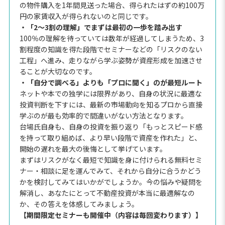
の物件購入を1年間見送った場合、得られたはずの約100万
円の家賃収入が得られないのと同じです。
・「2〜3割の理解」でまずは最初の一歩を踏み出す
100％の理解を待っていては数年が経過してしまうため、3
割程度の知識を得た段階でセミナーなどの「リスクのない
工程」へ進み、走りながら学ぶ姿勢が資産形成を加速させ
ることが大切なのです。
・「自分で調べる」よりも「プロに聞く」のが最短ルート
ネットや本での独学には限界があり、自身の状況に最適な
投資判断を下すには、最新の市場動向を知るプロから直接
学ぶのが最も効率的で間違いがない方法となります。
台場氏自身も、自身の投資を振り返り「もっとスピード感
を持って取り組めば、より早い段階で資産を作れた」と、
開始の遅れを最大の後悔として挙げています。
まずはリスクがなく最短で知識を身に付けられる無料セミ
ナー・相談に足を運んでみて、それから自分に合うかどう
かを検討してみてはいかがでしょうか。今の悩みや疑問を
解消し、あなたにとって不動産投資が本当に最適解なの
か、その答えを体感してみましょう。
【期間限定セミナーも開催中（内容は毎回変わります）】