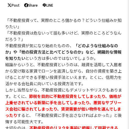
Post
Share
LINE
「不動産投資って、実際のところ儲かるの？どういう仕組みか知
りたい」
「不動産投資は危ないって話も多いけど、実際のところどうなん
だろう？」
不動産投資が気になり始めたものの、
「どのような仕組みなの
か」や「他の投資方法と比べてどうなのか」など、網羅的な情報
を知りたい
という方は多いのではないでしょうか。
結論からいうと、不動産投資というのは、融資を活用して入居者
から受け取る家賃でローンを返済しながら、自分の資産を築き上
げることができる手堅い投資手法といえます。とくに、信用力を
活かせる会社員に向いている投資方法です。
しかし当然ながら、不動産投資にもデメリットやリスクもありま
す。とくに、
節税を目的に不動産投資をしてしまったり、価格が
上乗せされている新築に手を出してしまったり、悪質なサブリー
ス会社に騙されてしまったり、賃貸需要が低い物件を選んでしま
ったり
すると、「不動産投資に手を出さなければよかった」と後
悔する可能性大です。
大切なのは、
不動産投資のリスクを事前に把握して回避できる