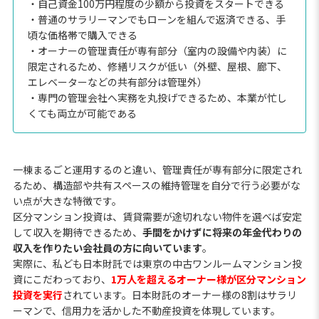
・自己資金100万円程度の少額から投資をスタートできる
・普通のサラリーマンでもローンを組んで返済できる、手
頃な価格帯で購入できる
・オーナーの管理責任が専有部分（室内の設備や内装）に
限定されるため、修繕リスクが低い（外壁、屋根、廊下、
エレベーターなどの共有部分は管理外）
・専門の管理会社へ実務を丸投げできるため、本業が忙し
くても両立が可能である
一棟まるごと運用するのと違い、管理責任が専有部分に限定され
るため、構造部や共有スペースの維持管理を自分で行う必要がな
い点が大きな特徴です。
区分マンション投資は、賃貸需要が途切れない物件を選べば安定
して収入を期待できるため、
手間をかけずに将来の年金代わりの
収入を作りたい会社員の方に向いています
。
実際に、私ども日本財託では東京の中古ワンルームマンション投
資にこだわっており、
1万人を超えるオーナー様が区分マンション
投資を実行
されています。日本財託のオーナー様の8割はサラリ
ーマンで、信用力を活かした不動産投資を体現しています。