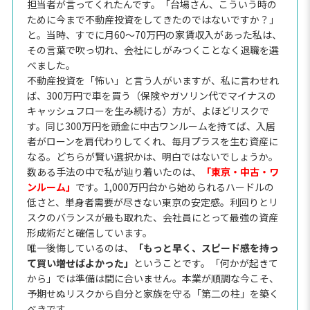
担当者が言ってくれたんです。「台場さん、こういう時の
ために今まで不動産投資をしてきたのではないですか？」
と。当時、すでに月60〜70万円の家賃収入があった私は、
その言葉で吹っ切れ、会社にしがみつくことなく退職を選
べました。
不動産投資を「怖い」と言う人がいますが、私に言わせれ
ば、300万円で車を買う（保険やガソリン代でマイナスの
キャッシュフローを生み続ける）方が、よほどリスクで
す。同じ300万円を頭金に中古ワンルームを持てば、入居
者がローンを肩代わりしてくれ、毎月プラスを生む資産に
なる。どちらが賢い選択かは、明白ではないでしょうか。
数ある手法の中で私が辿り着いたのは、
「東京・中古・ワ
ンルーム」
です。1,000万円台から始められるハードルの
低さと、単身者需要が尽きない東京の安定感。利回りとリ
スクのバランスが最も取れた、会社員にとって最強の資産
形成術だと確信しています。
唯一後悔しているのは、
「もっと早く、スピード感を持っ
て買い増せばよかった」
ということです。「何かが起きて
から」では準備は間に合いません。本業が順調な今こそ、
予期せぬリスクから自分と家族を守る「第二の柱」を築く
べきです。