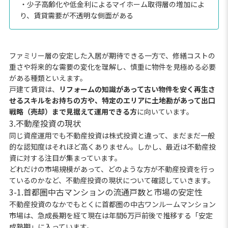
・少子高齢化や低金利によるマイホーム取得層の増加によ
り、賃貸需要が不透明な側面がある
ファミリー層の安定した入居が期待できる一方で、修繕コストの
重さや将来的な需要の変化を理解し、慎重に物件を見極める必要
がある種類といえます。
戸建て賃貸は、
リフォームの知識があって古い物件を安く再生さ
せるスキルをお持ちの方や、特定のエリアに土地勘があって出口
戦略（売却）まで見据えて運用できる方
に向いています。
3.不動産投資の現状
同じ資産運用でも不動産投資は株式投資と違って、まだまだ一般
的な認知度はそれほど高くありません。しかし、最近は不動産投
資に対する注目が集まっています。
どれだけの市場規模があって、どのような方が不動産投資を行っ
ているのかなど、不動産投資の現状について確認していきます。
3-1.首都圏中古マンションの流通戸数と市場の安定性
不動産投資のなかでもとくに首都圏の中古ワンルームマンション
市場は、急成長期を経て現在は年間6万戸前後で推移する「安定
成熟期」に入っています。