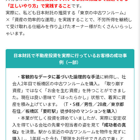
「正しいやり方」で実践すること
です。
実際に、私ども日本財託の推奨する「東京の中古ワンルーム」
×「資産の効率的な運用」を実践することで、不労所得を継続し
て受け取れる仕組みを作り上げたオーナー様がたくさんいらっし
ゃいます。
日本財託で不動産投資を実際に行っているお客様の成功事
例（一部）
・
客観的なデータに基づいた論理的な手法
に納得し、社
会人2年目で板橋区の中古ワンルームを購入。「取り崩す
資産」ではなく「お金を生む資産」を持つことができまし
た。現在は良い意味で「ほったらかし」状態で、着実に資
産を積み上げています。 （
T・S様／男性／28歳／東京都
在住／板橋区「要町駅」徒歩8分のマンションを購入
）
・本業が忙しく投資を諦めていましたが、実際に安定収
入を得ている会社の先輩や担当者の姿を見て
「成功者の真
似」
を決意。駅から至近の中古ワンルームを物件を見ずに
購入し、1年経った今も「管理をお任せできるので楽」と