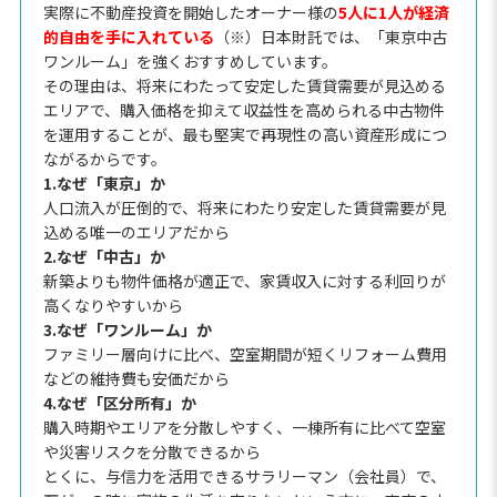
実際に不動産投資を開始したオーナー様の
5人に1人が経済
的自由を手に入れている
（※）日本財託では、「東京中古
ワンルーム」を強くおすすめしています。
その理由は、将来にわたって安定した賃貸需要が見込める
エリアで、購入価格を抑えて収益性を高められる中古物件
を運用することが、最も堅実で再現性の高い資産形成につ
ながるからです。
1.なぜ「東京」か
人口流入が圧倒的で、将来にわたり安定した賃貸需要が見
込める唯一のエリアだから
2.なぜ「中古」か
新築よりも物件価格が適正で、家賃収入に対する利回りが
高くなりやすいから
3.なぜ「ワンルーム」か
ファミリー層向けに比べ、空室期間が短くリフォーム費用
などの維持費も安価だから
4.なぜ「区分所有」か
購入時期やエリアを分散しやすく、一棟所有に比べて空室
や災害リスクを分散できるから
とくに、与信力を活用できるサラリーマン（会社員）で、