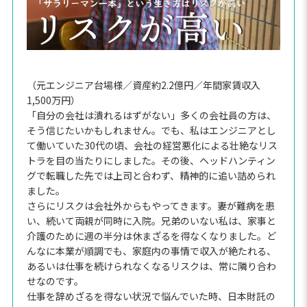
（元エンジニア台場様／資産約2.2億円／年間家賃収入
1,500万円）
「自分の会社は潰れるはずがない」多くの会社員の方は、
そう信じたいかもしれません。でも、私はエンジニアとし
て働いていた30代の頃、会社の経営悪化による壮絶なリス
トラを目の当たりにしました。その後、ヘッドハンティン
グで転職した先では上司と合わず、精神的に追い詰められ
ました。
さらにリスクは会社外からもやってきます。妻が難病を患
い、続いて両親が同時に入院。兄弟のいない私は、家事と
介護のために週の半分は休まざるを得なくなりました。ど
んなに本業が順調でも、家庭内の事情で収入が絶たれる、
あるいは仕事を続けられなくなるリスクは、常に隣り合わ
せなのです。
仕事を辞めざるを得ない状況で悩んでいた時、日本財託の