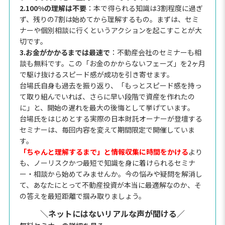
2.100%の理解は不要
：本で得られる知識は3割程度に過ぎ
ず、残りの7割は始めてから理解するもの。まずは、セミ
ナーや個別相談に行くというアクションを起こすことが大
切です。
3.お金がかかるまでは最速で
：不動産会社のセミナーも相
談も無料です。この「お金のかからないフェーズ」を2ヶ月
で駆け抜けるスピード感が成功を引き寄せます。
台場氏自身も過去を振り返り、「もっとスピード感を持っ
て取り組んでいれば、さらに早い段階で資産を作れたの
に」と、開始の遅れを最大の後悔として挙げています。
台場氏をはじめとする実際の日本財託オーナーが登壇する
セミナーは、毎回内容を変えて期間限定で開催していま
す。
「ちゃんと理解するまで」と情報収集に時間をかける
より
も、ノーリスクかつ最短で知識を身に着けられるセミナ
ー・相談から始めてみませんか。今の悩みや疑問を解消し
て、あなたにとって不動産投資が本当に最適解なのか、そ
の答えを最短距離で掴み取りましょう。
＼ネットにはないリアルな声が聞ける／