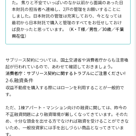
た。 焦りと不安でいっぱいのなか以前から面識のあった日
本財託の担当者へ連絡し、2戸の管理をお願いすることに
しました。日本財託の管理は充実しており、今となっては
最初から日本財託で購入と管理のすべてをお任せしておけ
ば良かったと思っています。（
K・T様／男性／30歳／千葉
県在住
）
サブリース契約については、国土交通省や消費者庁からも注意喚
起が行われているので、あわせて確認しておきましょう。
消費者庁：サブリース契約に関するトラブルにご注意ください!
2-6.融資条件
収益不動産を購入する際にはローンを利用することが一般的で
す。
ただ、1棟アパート・マンション向けの融資に関しては、昨今の
不正融資問題により融資環境が厳しくなってきています。そのた
め、十分な頭金を出せる方でなければ融資を受けることができな
いため、一般投資家には手を出しづらい商品となってきていま
す。