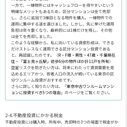
一方で、一棟物件にはキャッシュフローを得やすいという
明確なメリットもあるため、区分マンションは全て売却
し、さらに追加で3棟目となる物件を購入。一棟物件での
運用に集中する道を選びました。しかし、先に挙げた運用
負担は年々重くなり、最終的には1棟だけを残し、その他
は全てを売却しました。
このような経験から、私に向いている資産形成は、できる
だけストレスなく運用できる区分マンション投資である
と、再認識したのです。（
R・F様・男性・47歳・千葉県在
住・「富士見ヶ丘駅」徒歩6分の物件ほか計11戸を所有
）
空室リスクを防ぎたい方は、将来にわたって賃貸需要を見
込めるエリアかつ、若者人口の流入が続いている東京の区
分ワンルーム投資がおすすめです。
さらに詳しく知りたい方は、「
東京中古ワンルームマンシ
ョンに投資すべき5つの理由
」のページをご覧ください。
2-4.不動産投資にかかる税金
不動産投資には購入時、所有中、売却時の3つの場面で税金がか