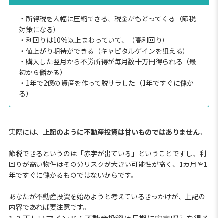
・所得税を大幅に圧縮できる、税金がもどってくる（節税
対策になる）
・利回りは10％以上まわっていて、（高利回り）
・値上がり期待ができる（キャピタルゲインを狙える）
・購入した翌月から不労所得が毎月数十万円得られる（最
初から儲かる）
・1年で2億の資産を作って脱サラした（1年ですぐに儲か
る）
実際には、
上記のように不動産投資は甘いものではありません
。
節税できるというのは「赤字が出ている」ということですし、利
回りが高い物件はその分リスクが大きい可能性が高く、1カ月や1
年ですぐに儲かるものではないからです。
あなたが不動産投資を始めようと考えているきっかけが、上記の
内容であれば要注意です。
1-2.正しいマインド：不動産投資は長期に安定収入を得る