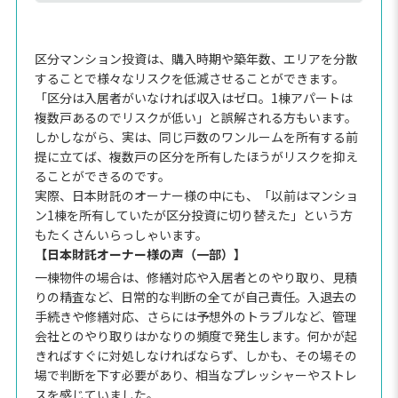
区分マンション投資は、購入時期や築年数、エリアを分散
することで様々なリスクを低減させることができます。
「区分は入居者がいなければ収入はゼロ。1棟アパートは
複数戸あるのでリスクが低い」と誤解される方もいます。
しかしながら、実は、同じ戸数のワンルームを所有する前
提に立てば、複数戸の区分を所有したほうがリスクを抑え
ることができるのです。
実際、日本財託のオーナー様の中にも、「以前はマンショ
ン1棟を所有していたが区分投資に切り替えた」という方
もたくさんいらっしゃいます。
【日本財託オーナー様の声（一部）】
一棟物件の場合は、修繕対応や入居者とのやり取り、見積
りの精査など、日常的な判断の全てが自己責任。入退去の
手続きや修繕対応、さらには予想外のトラブルなど、管理
会社とのやり取りはかなりの頻度で発生します。何かが起
きればすぐに対処しなければならず、しかも、その場その
場で判断を下す必要があり、相当なプレッシャーやストレ
スを感じていました。