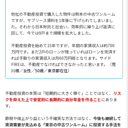
他社の不動産投資で購入した物件は熊本の中古ワンルーム
ですが、サブリース賃料を1年後に下げられてしまいまし
た。それから日本財託と出会い、効率的に繰り上げ返済に
回して、今では9戸まで規模を拡大しました。
不動産投資を始めて15年ですが、年間の家賃収入は約700
万円です。まだ2戸のローンが残っていればローンを完済す
れば手取りの家賃収入は月60万円弱となります。サイド
FIREは、不動産でなければできなかったと思います。（
荒
川様／女性／50歳／東京都在住
）
不動産投資の本質は「短期的に大きく稼ぐ」ことではなく、
リス
クを抑えた上で安定的に長期的に自分年金を作ること
にありま
す。
節税や値上がり益という不確実な方法ではなく、
今後も継続して
賃貸需要が見込める「東京の中古ワンルーム」に投資する手法を