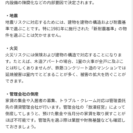
内設備の陳腐化などの内部要因で決定されます。
・地震
地震リスクに対応するためには、建物を建物の構造および耐震基
準で選ぶことです。特に1981年に施行された「新耐震基準」の物
件を選ぶことは欠かせません。
・火災
火災リスクには保険および建物の構造で対応することになりま
す。たとえば、木造アパートの場合、1室の火事が全戸に及ぶこ
とは珍しくありませんが、鉄筋コンクリート造のマンションでは
延焼被害は室内でとどまることが多く、被害の拡大を防ぐことが
できます。
・管理会社の倒産
家賃の集金や入居者の募集、トラブル・クレーム対応は管理委託
先の賃貸管理会社が行います。管理会社の「放漫経営」によって
倒産してしまうと、預けた敷金や当月分の家賃を取り戻すことが
ほぼ不可能です。管理先を選ぶ際は業歴や財務基盤なども確認し
ておきましょう。