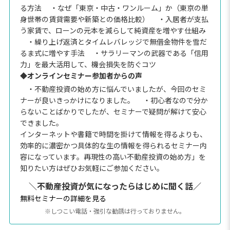
る方法
・なぜ「東京・中古・ワンルーム」か（東京の単
身世帯の賃貸需要や新築との価格比較）
・入居者が支払
う家賃で、ローンの元本を減らして純資産を増やす仕組み
・繰り上げ返済とタイムレバレッジで無借金物件を雪だ
るま式に増やす手法
・サラリーマンの武器である「信用
力」を最大活用して、機会損失を防ぐコツ
◆オンラインセミナー参加者からの声
・不動産投資の始め方に悩んでいましたが、今回のセミ
ナーが良いきっかけになりました。
・初心者なので分か
らないことばかりでしたが、セミナーで疑問が解けて安心
できました。
インターネットや書籍で時間を掛けて情報を得るよりも、
効率的に濃密かつ具体的な生の情報を得られるセミナー内
容になっています。再現性の高い不動産投資の始め方」を
知りたい方はぜひお気軽にご参加ください。
＼不動産投資が気になったらはじめに聞く話／
無料セミナーの詳細を見る
※しつこい電話・強引な勧誘は行っておりません。