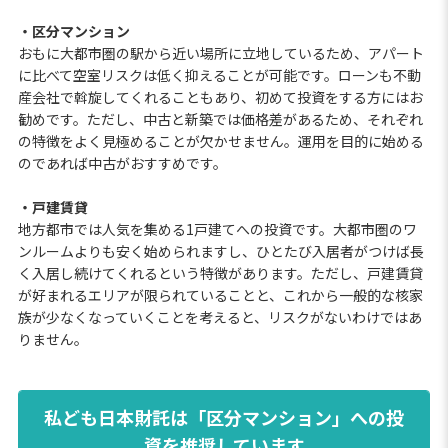
・区分マンション
おもに大都市圏の駅から近い場所に立地しているため、アパート
に比べて空室リスクは低く抑えることが可能です。ローンも不動
産会社で斡旋してくれることもあり、初めて投資をする方にはお
勧めです。ただし、中古と新築では価格差があるため、それぞれ
の特徴をよく見極めることが欠かせません。運用を目的に始める
のであれば中古がおすすめです。
・戸建賃貸
地方都市では人気を集める1戸建てへの投資です。大都市圏のワ
ンルームよりも安く始められますし、ひとたび入居者がつけば長
く入居し続けてくれるという特徴があります。ただし、戸建賃貸
が好まれるエリアが限られていることと、これから一般的な核家
族が少なくなっていくことを考えると、リスクがないわけではあ
りません。
私ども日本財託は「区分マンション」への投
資を推奨しています