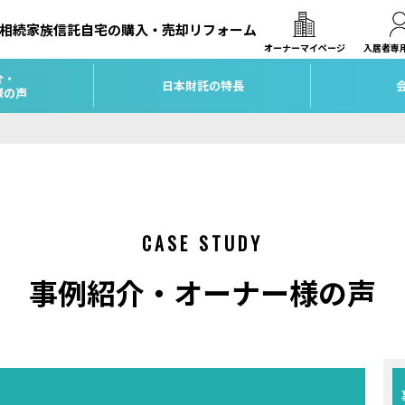
相続
家族信託
自宅の購入・売却
リフォーム
オーナーマイページ
入居者専
介・
日本財託の特長
様の声
CASE STUDY
事例紹介・オーナー様の声