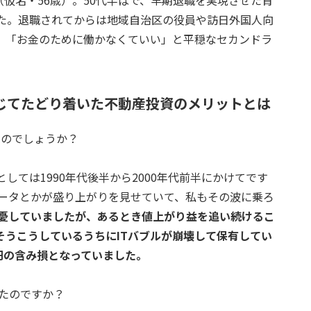
（仮名・56歳）。50代半ばで、早期退職を実現させた背
した。退職されてからは地域自治区の役員や訪日外国人向
。「お金のために働かなくていい」と平穏なセカンドラ
。
感じてたどり着いた不動産投資のメリットとは
たのでしょうか？
ては1990年代後半から2000年代前半にかけてです
データとかが盛り上がりを見せていて、私もその波に乗ろ
憂していましたが、あるとき値上がり益を追い続けるこ
そうこうしているうちにITバブルが崩壊して保有してい
円の含み損となっていました。
れたのですか？