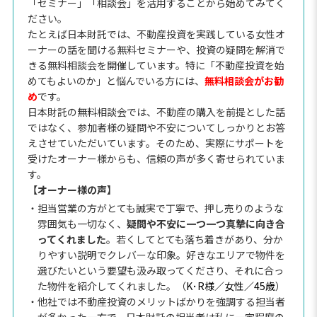
「セミナー」「相談会」を活用することから始めてみてく
ださい。
たとえば日本財託では、不動産投資を実践している女性オ
ーナーの話を聞ける無料セミナーや、投資の疑問を解消で
きる無料相談会を開催しています。特に「不動産投資を始
めてもよいのか」と悩んでいる方には、
無料相談会がお勧
め
です。
日本財託の無料相談会では、不動産の購入を前提とした話
ではなく、参加者様の疑問や不安についてしっかりとお答
えさせていただいています。そのため、実際にサポートを
受けたオーナー様からも、信頼の声が多く寄せられていま
す。
【オーナー様の声】
・担当営業の方がとても誠実で丁寧で、押し売りのような
雰囲気も一切なく、
疑問や不安に一つ一つ真摯に向き合
ってくれました
。若くしてとても落ち着きがあり、分か
りやすい説明でクレバーな印象。好きなエリアで物件を
選びたいという要望も汲み取ってくださり、それに合っ
た物件を紹介してくれました。（
K･R様／女性／45歳
）
・他社では不動産投資のメリットばかりを強調する担当者
が多かった一方で、日本財託の担当者は私に一定程度の