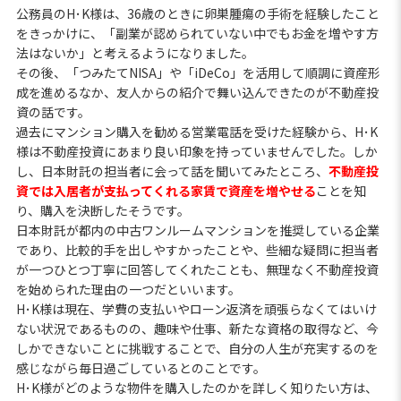
公務員のH･K様は、36歳のときに卵巣腫瘍の手術を経験したこと
をきっかけに、「副業が認められていない中でもお金を増やす方
法はないか」と考えるようになりました。
その後、「つみたてNISA」や「iDeCo」を活用して順調に資産形
成を進めるなか、友人からの紹介で舞い込んできたのが不動産投
資の話です。
過去にマンション購入を勧める営業電話を受けた経験から、H･K
様は不動産投資にあまり良い印象を持っていませんでした。しか
し、日本財託の担当者に会って話を聞いてみたところ、
不動産投
資では入居者が支払ってくれる家賃で資産を増やせる
ことを知
り、購入を決断したそうです。
日本財託が都内の中古ワンルームマンションを推奨している企業
であり、比較的手を出しやすかったことや、些細な疑問に担当者
が一つひとつ丁寧に回答してくれたことも、無理なく不動産投資
を始められた理由の一つだといいます。
H･K様は現在、学費の支払いやローン返済を頑張らなくてはいけ
ない状況であるものの、趣味や仕事、新たな資格の取得など、今
しかできないことに挑戦することで、自分の人生が充実するのを
感じながら毎日過ごしているとのことです。
H･K様がどのような物件を購入したのかを詳しく知りたい方は、