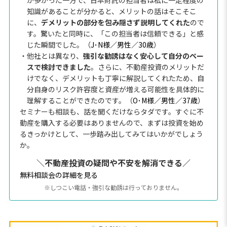
知識があることが分かると、メリットの話はそこそこ
に、
デメリットの部分を包み隠さず説明してくれた
ので
す。驚いたと同時に、「この担当者は信頼できる」と感
じた瞬間でした。（
J･N様／男性／30歳
）
・他社とは異なり、
強引な勧誘はなく安心して自分のペー
スで検討できました
。さらに、不動産投資のメリットだ
けでなく、デメリットも丁寧に解説してくれたため、自
分自身のリスク許容度と資産が増える可能性を具体的に
理解することができたのです。（
O･M様／男性／37歳
）
セミナーも相談も、話を聞くだけならタダです。すぐに不
動産を購入する必要はありませんので、まずは投資を始め
るきっかけとして、一歩踏み出してみてはいかがでしょう
か。
＼不動産投資の疑問や不安を解消できる／
無料相談会の詳細を見る
※しつこい電話・強引な勧誘は行っておりません。