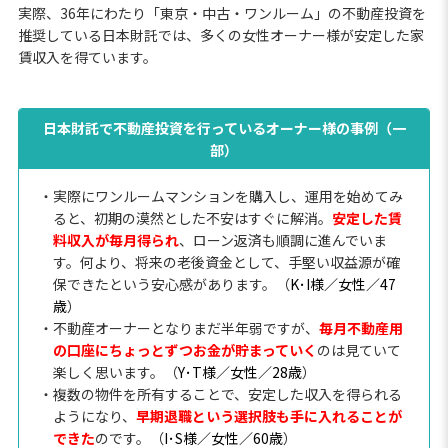
実際、36年にわたり「東京・中古・ワンルーム」の不動産投資を
推奨している日本財託では、多くの女性オーナー様が安定した家
賃収入を得ています。
日本財託で不動産投資を行っているオーナー様の事例（一
部）
・実際にワンルームマンションを購入し、運用を始めてみ
ると、初期の漠然とした不安はすぐに解消。
安定した賃
料収入が毎月得られ
、ローン返済も順調に進んでいま
す。何より、将来の老後資金として、手堅い収益源が確
保できたという安心感があります。（
K･I様／女性／47
歳
）
・不動産オーナーとなりまだ半年弱ですが、
毎月不動産用
の口座にちょっとずつお金が貯まっていく
のは見ていて
楽しく思います。（
Y･T様／女性／28歳
）
・複数の物件を所有することで、安定した収入を得られる
ようになり、
早期退職という選択肢も手に入れることが
できた
のです。（
I･S様／女性／60歳
）