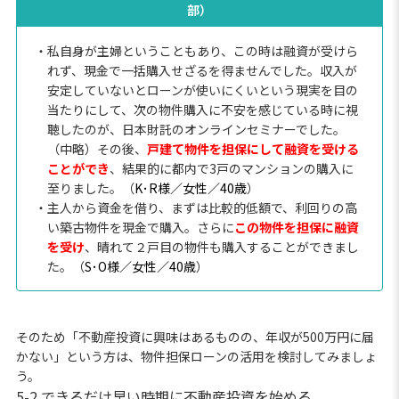
部）
・私自身が主婦ということもあり、この時は融資が受けら
れず、現金で一括購入せざるを得ませんでした。収入が
安定していないとローンが使いにくいという現実を目の
当たりにして、次の物件購入に不安を感じている時に視
聴したのが、日本財託のオンラインセミナーでした。
（中略）その後、
戸建て物件を担保にして融資を受ける
ことができ
、結果的に都内で3戸のマンションの購入に
至りました。（
K･R様／女性／40歳
）
・主人から資金を借り、まずは比較的低額で、利回りの高
い築古物件を現金で購入。さらに
この物件を担保に融資
を受け
、晴れて２戸目の物件も購入することができまし
た。（
S･O様／女性／40歳
）
そのため「不動産投資に興味はあるものの、年収が500万円に届
かない」という方は、物件担保ローンの活用を検討してみましょ
う。
5-2.できるだけ早い時期に不動産投資を始める