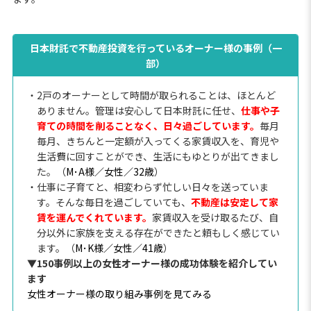
日本財託で不動産投資を行っているオーナー様の事例（一
部）
・2戸のオーナーとして時間が取られることは、ほとんど
ありません。管理は安心して日本財託に任せ、
仕事や子
育ての時間を削ることなく、日々過ごしています。
毎月
毎月、きちんと一定額が入ってくる家賃収入を、育児や
生活費に回すことができ、生活にもゆとりが出てきまし
た。（
M･A様／女性／32歳
）
・仕事に子育てと、相変わらず忙しい日々を送っていま
す。そんな毎日を過ごしていても、
不動産は安定して家
賃を運んでくれています。
家賃収入を受け取るたび、自
分以外に家族を支える存在ができたと頼もしく感じてい
ます。（
M･K様／女性／41歳
）
▼150事例以上の女性オーナー様の成功体験を紹介してい
ます
女性オーナー様の取り組み事例を見てみる