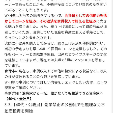
ーナーであったことから、不動産投資について担当者の話を聞い
てみることにしたそうです。
W･H様は担当者の説明を受ける中で、
会社員としての信用力を活
かしてローンを組み、その返済を家賃収入で賄える仕組み
に大き
な魅力を感じました。また、繰り上げ返済によって資産形成が加
速していくため、浪費していた現金を資産に変える手段として、
うってつけだと考えたのです。
実際に不動産を購入してからは、繰り上げ返済を積極的に行い、
当初の予定よりも早い4年で1戸目のローンを完済しました。その
後もパートナーとの結婚や転職、出産などライフステージの変化
を経験していますが、現在では夫婦で5戸のマンションを所有し
ています。
育休中の現在も、家賃収入やその他の投資による収益など、収入
の柱が複数あることの心強さを実感しています。
W･H様の事例について詳しい内容をチェックしたい方は、以下の
記事をご確認ください。
事例詳細：
浪費家から一転、働かなくても生活できる資産家へ
【40代・会社員】
3-3.【40代・公務員】副業禁止の公務員でも無理なく不
動産投資を開始