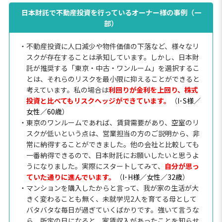
日本財託で不動産投資を行っているオーナー様の事例（一
部）
・不動産投資に人口減少や物件価値の下落など、様々なリ
スクが存在することは承知しています。しかし、日本財
託が推奨する「東京・中古・ワンルーム」を選択するこ
とは、それらのリスクを最小限に抑えることができると
考えています。私の場合は
利回りが金利を上回り、株式
投資と比べてもリスクヘッジができています。
（
I･S様／
女性／60歳
）
・東京のワンルームであれば、賃貸需要があり、空室のリ
スクが低いという点は、営業担当の方のご説明から、非
常に納得することができました。他の会社と比較しても
一番納得できるので、日本財託にお願いしたいと思うよ
うになりました。実際にスタートしてみて、
自分が思っ
ていた通りに進んでいます。
（
I･H様／女性／32歳
）
・マンションを購入したからと言って、我が家の生活が大
きく変わることも無く、未就学児2人を育てる母として
バタバタな毎日が過ぎていくばかりです。強いて言うな
ら、所定の日になると、家賃収入があったことを知らせ