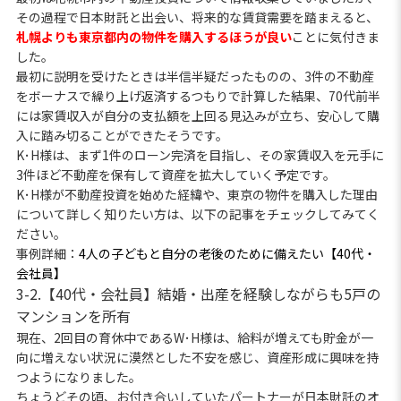
その過程で日本財託と出会い、将来的な賃貸需要を踏まえると、
札幌よりも東京都内の物件を購入するほうが良い
ことに気付きま
した。
最初に説明を受けたときは半信半疑だったものの、3件の不動産
をボーナスで繰り上げ返済するつもりで計算した結果、70代前半
には家賃収入が自分の支払額を上回る見込みが立ち、安心して購
入に踏み切ることができたそうです。
K･H様は、まず1件のローン完済を目指し、その家賃収入を元手に
3件ほど不動産を保有して資産を拡大していく予定です。
K･H様が不動産投資を始めた経緯や、東京の物件を購入した理由
について詳しく知りたい方は、以下の記事をチェックしてみてく
ださい。
事例詳細：
4人の子どもと自分の老後のために備えたい【40代・
会社員】
3-2.【40代・会社員】結婚・出産を経験しながらも5戸の
マンションを所有
現在、2回目の育休中であるW･H様は、給料が増えても貯金が一
向に増えない状況に漠然とした不安を感じ、資産形成に興味を持
つようになりました。
ちょうどその頃、お付き合いしていたパートナーが日本財託のオ