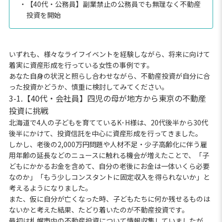
・【40代・公務員】副業禁止の公務員でも無理なく不動産
投資を開始
いずれも、様々なライフイベントを経験しながら、将来に向けて
着実に資産形成を行っている女性の事例です。
あなた自身の状況と照らし合わせながら、不動産投資が自分に合
った投資かどうか、慎重に検討してみてください。
3-1.【40代・会社員】四児の母が地方から東京の不動産
投資に挑戦
北海道で4人の子どもを育てているK･H様は、20代後半から30代
後半にかけて、投資信託を中心に資産形成を行ってきました。
しかし、老後の2,000万円問題や人材不足・少子高齢化に伴う雇
用年齢の延長などのニュースに触れる機会が増えたことで、「子
どもにかかるお金を含めて、自分の老後にお金は一体いくら必要
なのか」「もう少しコンスタントに固定収入を得られないか」と
考えるようになりました。
また、仮に自分が亡くなった時、子どもたちに何か残せるものは
ないかと考えた結果、たどり着いたのが不動産投資です。
最初は札幌市内の不動産投資について情報収集していましたが、