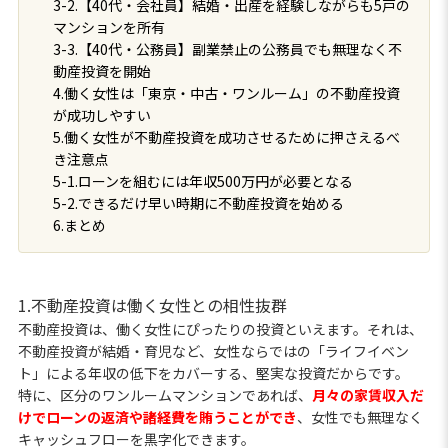
3-2.【40代・会社員】結婚・出産を経験しながらも5戸の
マンションを所有
3-3.【40代・公務員】副業禁止の公務員でも無理なく不
動産投資を開始
4.働く女性は「東京・中古・ワンルーム」の不動産投資
が成功しやすい
5.働く女性が不動産投資を成功させるために押さえるべ
き注意点
5-1.ローンを組むには年収500万円が必要となる
5-2.できるだけ早い時期に不動産投資を始める
6.まとめ
1.不動産投資は働く女性との相性抜群
不動産投資は、働く女性にぴったりの投資といえます。それは、
不動産投資が結婚・育児など、女性ならではの「ライフイベン
ト」による年収の低下をカバーする、堅実な投資だからです。
特に、区分のワンルームマンションであれば、
月々の家賃収入だ
けでローンの返済や諸経費を賄うことができ
、女性でも無理なく
キャッシュフローを黒字化できます。