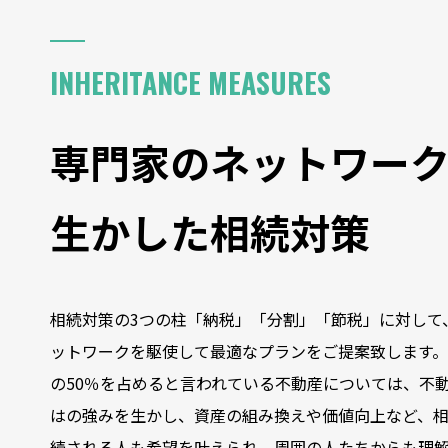
専門家のネットワークを
生かした相続対策
INHERITANCE MEASURES
相続対策は認知症対策から！
「家族信託」を活用した
専門家のネットワー
新しい相続対策
生かした相続対策
相続対策の3つの柱「納税」「分割」「節税」に対して
ットワークを駆使して最適なプランをご提案致します
の50％を占めると言われている不動産については、不
はの強みを生かし、資産の組み換えや価値向上など、
続される人も希望を叶えられ、周囲の人たちからも理