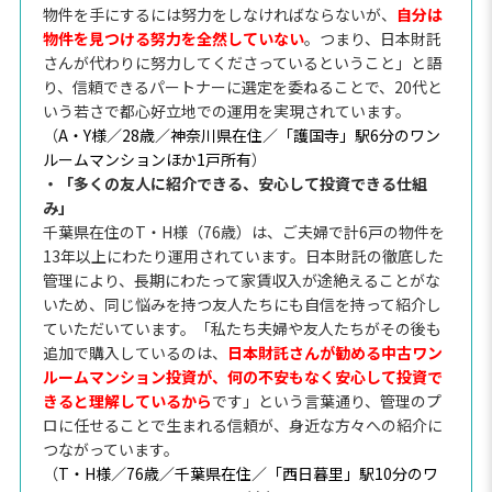
物件を手にするには努力をしなければならないが、
自分は
物件を見つける努力を全然していない
。つまり、日本財託
さんが代わりに努力してくださっているということ」と語
り、信頼できるパートナーに選定を委ねることで、20代と
いう若さで都心好立地での運用を実現されています。
（
A・Y様／28歳／神奈川県在住／「護国寺」駅6分のワン
ルームマンションほか1戸所有
）
・「多くの友人に紹介できる、安心して投資できる仕組
み」
千葉県在住のT・H様（76歳）は、ご夫婦で計6戸の物件を
13年以上にわたり運用されています。日本財託の徹底した
管理により、長期にわたって家賃収入が途絶えることがな
いため、同じ悩みを持つ友人たちにも自信を持って紹介し
ていただいています。「私たち夫婦や友人たちがその後も
追加で購入しているのは、
日本財託さんが勧める中古ワン
ルームマンション投資が、何の不安もなく安心して投資で
きると理解しているから
です」という言葉通り、管理のプ
ロに任せることで生まれる信頼が、身近な方々への紹介に
つながっています。
（
T・H様／76歳／千葉県在住／「西日暮里」駅10分のワ