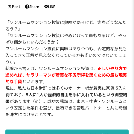
Post
Share
LINE
「ワンルームマンション投資に興味があるけど、実際どうなんだ
ろう？」
「ワンルームマンション投資はやめとけって声もあるけど、やっ
ぱり儲からないんだろうか？」
ワンルームマンション投資に興味はありつつも、否定的な意見も
入ってきて正解が見えなくなっている方も多いのではないでしょ
うか。
結論から言えば、ワンルームマンション投資は、
正しいやり方で
進めれば、サラリーマンが着実な不労所得を築くための最も現実
的な手段
といえます。
現に、私たち日本財託では多くのオーナー様が着実に家賃収入を
得ており、
5人に1人が経済的自由を手に入れているという調査結
果
があります（※）。成功の秘訣は、東京・中古・ワンルームと
いう安定した条件を選び、信頼できる管理パートナーと共に時間
を味方につけることです。