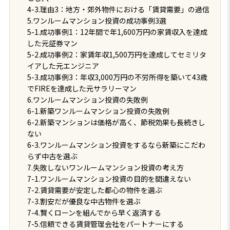
4-3.理由3：地方・郊外物件における「賃貸需要」の過信
5.ワンルームマンション投資の成功事例3選
5-1.成功事例1：12年間で年1,600万円の家賃収入を達成
した元証券マン
5-2.成功事例2：家賃年収1,500万円を達成してセミリタ
イアした元エンジニア
5-3.成功事例3：年収3,000万円の不労所得を築いて43歳
でFIREを達成した元サラリーマン
6.ワンルームマンション投資の失敗例
6-1.新築ワンルームマンション投資の失敗例
6-2.新築マンションは価格が高く、節税効果も長続きし
ない
6-3.ワンルームマンション投資をするなら新築にこだわ
らず中古を選ぶ
7.失敗しないワンルームマンション投資の考え方
7-1.ワンルームマンション投資の目的を間違えない
7-2.賃貸需要が安定した都心の物件を選ぶ
7-3.割安だが優良な中古物件を選ぶ
7-4.賢くローンを組んでから早く返済する
7-5.信頼できる賃貸管理会社をパートナーにする