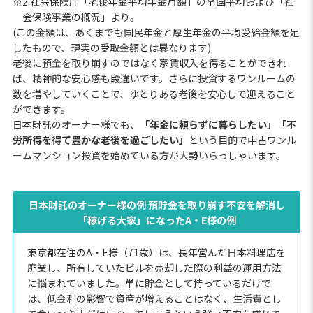
※2.社会保険庁「老後年金平均年金月額」の全国平均および「社
会保険事業の概況」より。
(この金額は、あくまでも国民年金と厚生年金の平均受給金額を足
したもので、現実の受取金額とは異なります)
老後に預金を取り崩すのではなく家賃収入を得ることができれ
ば、精神的な安心感も段違いです。さらに投資するワンルームの
数を増やしていくことで、ゆとりある老後を安心して迎えること
ができます。
日本財託のオーナー様でも、
「年金に頼らずに暮らしたい」「不
労所得を得て豊かな老後を過ごしたい」
という目的で中古ワンル
ームマンション投資を始めている方が大勢いらっしゃいます。
日本財託のオーナー様の例 預貯金を取り崩す不安を解消し
「稼げる大家」になったA・E様の例
東京都在住のA・E様（71歳）は、長年営んだ日本料理店を
廃業し、所有していたビルを売却した際の利益の運用方法
に悩まれていました。単に貯金として持っているだけで
は、低金利の影響で資産が増えることはなく、生活費とし