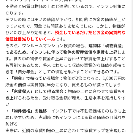
不動産と家賃は物価の上昇と連動しているので、インフレ対策に
なります。
デフレの時にはモノの値段が下がり、相対的にお金の価値が上が
っていたので、預金でも問題ありませんでした。しかし、物価が
ひとたび上がり始めると、
預金しているだけだとお金の実質的な
価値は目減りしていく一方
です。
その点、ワンルームマンション投資の場合、
建物は「現物資産」
であるため、インフレに伴って物件の資産価値や家賃も上昇
しま
す。世の中の物価や賃金の上昇に合わせて家賃を値上げすること
も可能であるため、将来にわたって収益の実質的な価値を維持で
きる「自分年金」としての役割を果たすことができるのです。
・「現金」で持っている場合：
物価が2倍になると、1,000万円の
貯金の価値は実質的に半分になり、買えるものが減ってしまう
・「家賃収入」として得る場合：
物価の上昇に合わせて家賃も引
き上げられるため、受け取る金額が増え、生活水準を維持しやす
い
・「物件価格」の推移
：インフレ下では不動産価格そのものも上
昇しやすいため、売却時にもインフレによる資産価値の目減りを
防げる
実際に、近隣の家賃相場の上昇に合わせて家賃アップを実現した