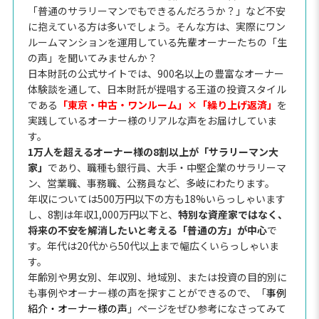
「普通のサラリーマンでもできるんだろうか？」など不安
に抱えている方は多いでしょう。そんな方は、実際にワン
ルームマンションを運用している先輩オーナーたちの「生
の声」を聞いてみませんか？
日本財託の公式サイトでは、900名以上の豊富なオーナー
体験談を通して、日本財託が提唱する王道の投資スタイル
である
「東京・中古・ワンルーム」×「繰り上げ返済」
を
実践しているオーナー様のリアルな声をお届けしていま
す。
1万人を超えるオーナー様の8割以上が「サラリーマン大
家」
であり、職種も銀行員、大手・中堅企業のサラリーマ
ン、営業職、事務職、公務員など、多岐にわたります。
年収については500万円以下の方も18%いらっしゃいます
し、8割は年収1,000万円以下と、
特別な資産家ではなく、
将来の不安を解消したいと考える「普通の方」が中心
で
す。年代は20代から50代以上まで幅広くいらっしゃいま
す。
年齢別や男女別、年収別、地域別、または投資の目的別に
も事例やオーナー様の声を探すことができるので、「
事例
紹介・オーナー様の声
」ページをぜひ参考になさってみて