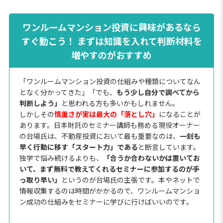
ワンルームマンション投資に興味があるなら
すぐ動こう！ まずは知識を入れて判断材料を
増やすのがおすすめ
「ワンルームマンション投資の仕組みや種類についてなん
となく分かってきた」「でも、
もう少し自分で調べてから
判断しよう」
と思われる方も多いかもしれません。
しかしその
慎重さが実は最大の「落とし穴」
になることが
あります。日本財託のセミナー講師も務める現役オーナー
の台場氏は、不動産投資において最も重要なのは、
一刻も
早く行動に移す「スタート力」である
と断言しています。
独学で悩み続けるよりも、
「合うか合わないかは置いてお
いて、まず無料で教えてくれるセミナーに参加するのが手
っ取り早い」
というのが台場氏の主張です。本やネットで
情報収集するのは時間がかかるので、ワンルームマンショ
ン成功の仕組みをセミナーに学びに行けばいいのです。