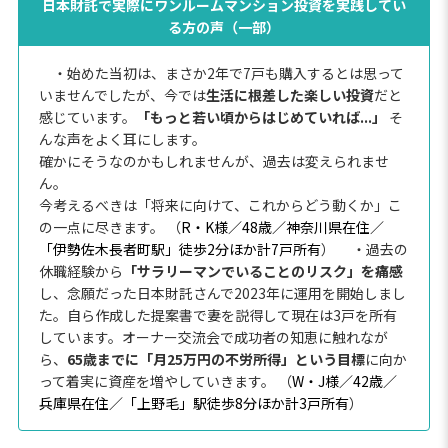
日本財託で実際にワンルームマンション投資を実践してい
る方の声（一部）
・始めた当初は、まさか2年で7戸も購入するとは思って
いませんでしたが、今では
生活に根差した楽しい投資
だと
感じています。
「もっと若い頃からはじめていれば...」
そ
んな声をよく耳にします。
確かにそうなのかもしれませんが、過去は変えられませ
ん。
今考えるべきは「将来に向けて、これからどう動くか」こ
の一点に尽きます。 （
R・K様／48歳／神奈川県在住／
「伊勢佐木長者町駅」徒歩2分ほか計7戸所有
）
・過去の
休職経験から
「サラリーマンでいることのリスク」を痛感
し、念願だった日本財託さんで2023年に運用を開始しまし
た。自ら作成した提案書で妻を説得して現在は3戸を所有
しています。オーナー交流会で成功者の知恵に触れなが
ら、
65歳までに「月25万円の不労所得」という目標
に向か
って着実に資産を増やしていきます。 （
W・J様／42歳／
兵庫県在住／「上野毛」駅徒歩8分ほか計3戸所有
）