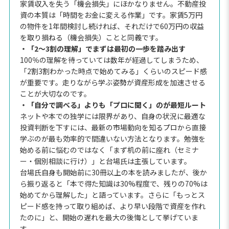
家賃収入を失う「機会損失」にほかなりません。不動産投
資の本質は「時間をお金に変える作業」です。家賃5万円
の物件を1年間検討し続ければ、それだけで60万円の収益
を取り損ねる（機会損失）ことと同義です。
・「2〜3割の理解」でまずは最初の一歩を踏み出す
100％の理解を待っていては数年が経過してしまうため、
「2割3割わかった時点で始めてみる」くらいのスピード感
が重要です。走りながら学ぶ姿勢が資産形成を加速させる
ことが大切なのです。
・「自分で調べる」よりも「プロに聞く」のが最短ルート
ネットや本での独学には限界があり、自身の状況に最適な
投資判断を下すには、最新の市場動向を知るプロから直接
学ぶのが最も効率的で間違いない方法となります。勉強を
始める前に悩むのではなく「まず机の前に座れ（セミナ
ー・個別相談に行け）」と台場氏は主張しています。
台場氏自身も開始前に30冊以上の本を読みましたが、後か
ら振り返ると「本で得た知識は30%程度で、残りの70%は
始めてから理解した」と語っています。さらに「もっとス
ピード感を持って取り組めば、より早い段階で資産を作れ
たのに」と、開始の遅れを最大の後悔として挙げていま
す。