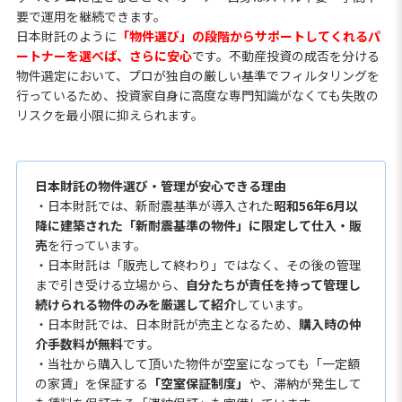
要で運用を継続できます。
日本財託のように
「物件選び」の段階からサポートしてくれるパ
ートナーを選べば、さらに安心
です。不動産投資の成否を分ける
物件選定において、プロが独自の厳しい基準でフィルタリングを
行っているため、投資家自身に高度な専門知識がなくても失敗の
リスクを最小限に抑えられます。
日本財託の物件選び・管理が安心できる理由
・日本財託では、新耐震基準が導入された
昭和56年6月以
降に建築された「新耐震基準の物件」に限定して仕入・販
売
を行っています。
・日本財託は「販売して終わり」ではなく、その後の管理
まで引き受ける立場から、
自分たちが責任を持って管理し
続けられる物件のみを厳選して紹介
しています。
・日本財託では、日本財託が売主となるため、
購入時の仲
介手数料が無料
です。
・当社から購入して頂いた物件が空室になっても「一定額
の家賃」を保証する
「空室保証制度」
や、滞納が発生して