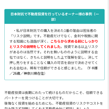
日本財託で不動産投資を行っているオーナー様の事例（一
部）
・私が日本財託での購入を決めた1番の理由は担当者の
「リスク説明」です。不動産だけでなく、金利や税務に関
する知識にも造詣が深く、
こちらから求める前にしっかり
とリスクの説明をしてくれました
。投資である以上リスク
があるのは当然です。それを無いもののように説明する会
社ではなく、きちんと説明をした上で理解を促し、決して
押し売りをすることなく購入の可否を自分で決めさせてく
れる会社は、稀有で信頼ができると感じました。 （
Y･K様
／26歳／神奈川県在住
）
不動産投資は長期にわたって続けるものだからこそ、信頼できる
パートナーを見つけることが大切です。
後悔なく投資を始めるためにも、不動産投資のリスクやコストを
包み隠さず説明してくれる不動産会社に相談しましょう。