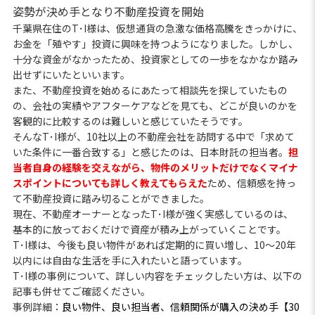
姿勢が決め手となり不動産投資を開始
千葉県在住のT･I様は、仮想通貨の急激な価格高騰をきっかけに、
お金を「殖やす」投資に興味を持つようになりました。しかし、
十分な資金がなかったため、投資家としての一歩をなかなか踏み
出せずにいたといいます。
また、不動産投資を始めるにあたって相談先を探していたもの
の、会社の実績やアフターケアなどを見ても、どこが良いのかを
客観的に比較するのは難しいと感じていたそうです。
そんなT･I様が、10社以上の不動産会社を訪問する中で「求めて
いた条件に一番合致する」と感じたのは、日本財託の担当者。
担
当者自身の経験を交えながら、物件のメリットだけでなくマイナ
スポイントについても詳しく教えてもらえた
ため、信頼感を持っ
て不動産投資に踏み切ることができました。
現在、不動産オーナーとなったT･I様が強く実感しているのは、
基本的に放っておくだけで資産が積み上がっていくことです。
T･I様は、今後も良い物件があれば定期的に買い増し、10〜20年
以内には自由な生活を手に入れたいと語っています。
T･I様の事例について、詳しい内容をチェックしたい方は、以下の
記事も併せてご確認ください。
事例詳細：
良い物件、良い担当者、信頼関係が購入の決め手【30