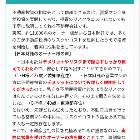
不動産投資の相談先として信頼できるのは、営業マン自身
が投資を実践しており、投資のリスクやコストについても
丁寧に説明してくれる不動産会社です。
実際、約11,000名のオーナー様がいる日本財託では、多く
の方が不動産投資のリスクやコストを理解したうえで投資
を開始し、着実に成果を出しています。
【日本財託のオーナー様の声】
・日本財託は
デメリットやリスクまで隠さずしっかり教
えてくれた
ので、安心して踏み出すことができたのです。
（
T･H様／27歳／愛知県在住
）
・日本財託の営業マンの
方は不動産投資の
デメリットについても詳しく説明をして
くださった
ので、私自身不動産投資はどのようなリスクを
はらんでいるのか充分に納得でき、その上で購入を決めま
した。 （
G･Y様／40歳／東京都在住
）
とはいえ、先ほどもお伝えしたとおり、不動産投資を行っ
ている営業マンの中には、リスクやコストの話をあえて隠
す人も一定数存在します。
そこで、不動産会社の質を見極めるために重要なのは、
実
際に営業を受けたオーナーの声を聞くこと
です。事例集な