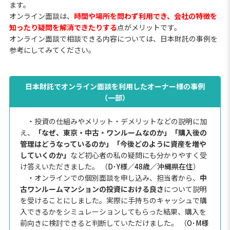
ます。
オンライン面談は、
時間や場所を問わず利用でき、会社の特徴を
知ったり疑問を解消できたりする
点がメリットです。
オンライン面談で相談できる内容については、日本財託の事例を
参考にしてみてください。
日本財託でオンライン面談を利用したオーナー様の事例
（一部）
・投資の仕組みやメリット・デメリットなどの説明に加
え、
「なぜ、東京・中古・ワンルームなのか」「購入後の
管理はどうなっているのか」「今後どのように資産を増や
していくのか」
など初心者の私の疑問にも分かりやすく受
け答えいただきました。 （
D･Y様／48歳／沖縄県在住
）
・オンラインでの個別面談を申し込み、担当者から、
中
古ワンルームマンションの投資における良さ
について説明
を受けることにしました。実際に手持ちのキャッシュで購
入できるかをシミュレーションしてもらった結果、購入を
前向きに検討できると判断していただけました。 （
O･M様