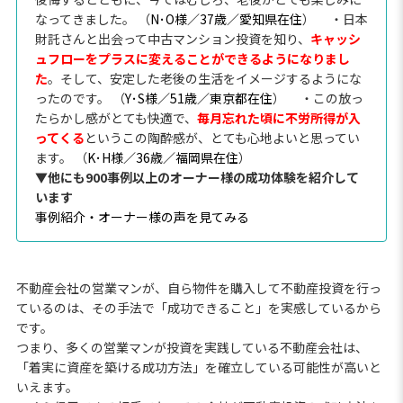
なってきました。 （
N･O様／37歳／愛知県在住
）
・日本
財託さんと出会って中古マンション投資を知り、
キャッシ
ュフローをプラスに変えることができるようになりまし
た
。そして、安定した老後の生活をイメージするようにな
ったのです。 （
Y･S様／51歳／東京都在住
）
・この放っ
たらかし感がとても快適で、
毎月忘れた頃に不労所得が入
ってくる
というこの陶酔感が、とても心地よいと思ってい
ます。 （
K･H様／36歳／福岡県在住
）
▼他にも900事例以上のオーナー様の成功体験を紹介して
います
事例紹介・オーナー様の声を見てみる
不動産会社の営業マンが、自ら物件を購入して不動産投資を行っ
ているのは、その手法で「成功できること」を実感しているから
です。
つまり、多くの営業マンが投資を実践している不動産会社は、
「着実に資産を築ける成功方法」を確立している可能性が高いと
いえます。