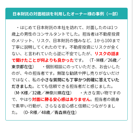
日本財託の対面相談を利用したオーナー様の事例（一部）
・はじめて日本財託の本社を訪れて、対面したのは1つ
歳上の男性のコンサルタントでした。担当者は不動産投資
のメリット、リスク、日本財託の強みなど、1から100まで
丁寧に説明してくれたのです。不動産投資にリスクが全く
ない、と言われていたら逆に不安でしたが、
リスクの話ま
で聞けたことが何よりも良かった
です。 （
T･M様／26歳／
東京都在住
）
・個別相談にのっていただき、お会いした
のが、今の担当者です。無理な勧誘や押し売りがないだけ
ではなく、私の
小さな質問にも丁寧かつ的確に答えていた
だきました
。とても信頼できる担当者だと感じました。
（
M･K様／32歳／神奈川県在住
）
・大きな買い物ですの
で、やはり
対面に勝る安心感はありません
。担当者の親身
で素早い行動が、さらなる安心感と信頼につながりまし
た。 （
O･R様／48歳／青森県在住
）