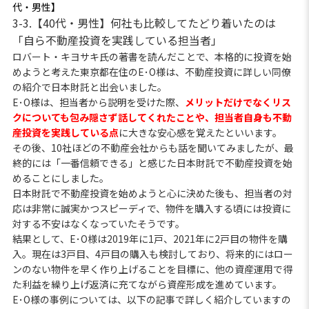
代・男性】
3-3.【40代・男性】何社も比較してたどり着いたのは
「自ら不動産投資を実践している担当者」
ロバート・キヨサキ氏の著書を読んだことで、本格的に投資を始
めようと考えた東京都在住のE･O様は、不動産投資に詳しい同僚
の紹介で日本財託と出会いました。
E･O様は、担当者から説明を受けた際、
メリットだけでなくリス
クについても包み隠さず話してくれたことや、担当者自身も不動
産投資を実践している点
に大きな安心感を覚えたといいます。
その後、10社ほどの不動産会社からも話を聞いてみましたが、最
終的には「一番信頼できる」と感じた日本財託で不動産投資を始
めることにしました。
日本財託で不動産投資を始めようと心に決めた後も、担当者の対
応は非常に誠実かつスピーディで、物件を購入する頃には投資に
対する不安はなくなっていたそうです。
結果として、E･O様は2019年に1戸、2021年に2戸目の物件を購
入。現在は3戸目、4戸目の購入も検討しており、将来的にはロー
ンのない物件を早く作り上げることを目標に、他の資産運用で得
た利益を繰り上げ返済に充てながら資産形成を進めています。
E･O様の事例については、以下の記事で詳しく紹介していますの