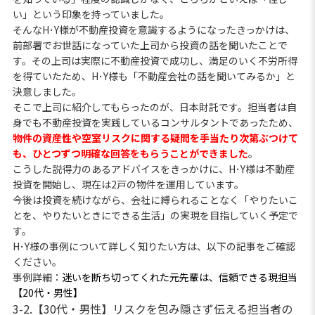
い」という印象を持っていました。
そんなH･Y様が不動産投資を意識するようになったきっかけは、
前部署でお世話になっていた上司から投資の話を聞いたことで
す。その上司は実際に不動産投資で成功し、満足のいく不労所得
を得ていたため、H･Y様も「不動産会社の話を聞いてみるか」と
決意しました。
そこで上司に紹介してもらったのが、日本財託です。担当者は自
身でも不動産投資を実践しているコンサルタントであったため、
物件の資産性や空室リスクに関する疑問を手当たり次第ぶつけて
も、ひとつずつ明確な回答をもらうことができました
。
こうした説得力のあるアドバイスをきっかけに、H･Y様は不動産
投資を開始し、現在は2戸の物件を運用しています。
今後は投資を続けながら、会社に縛られることなく「やりたいこ
とを、やりたいときにできる生活」の実現を目指していく予定で
す。
H･Y様の事例について詳しく知りたい方は、以下の記事をご確認
ください。
事例詳細：
迷いを断ち切ってくれた元先輩は、信頼できる現担当
【20代・男性】
3-2.【30代・男性】リスクを包み隠さず伝える担当者の