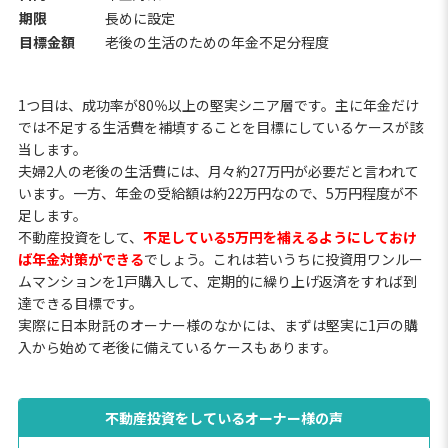
期限
長めに設定
目標金額
老後の生活のための年金不足分程度
1つ目は、成功率が80％以上の堅実シニア層です。主に年金だけ
では不足する生活費を補填することを目標にしているケースが該
当します。
夫婦2人の老後の生活費には、月々約27万円が必要だと言われて
います。一方、年金の受給額は約22万円なので、5万円程度が不
足します。
不動産投資をして、
不足している5万円を補えるようにしておけ
ば年金対策ができる
でしょう。これは若いうちに投資用ワンルー
ムマンションを1戸購入して、定期的に繰り上げ返済をすれば到
達できる目標です。
実際に日本財託のオーナー様のなかには、まずは堅実に1戸の購
入から始めて老後に備えているケースもあります。
不動産投資をしているオーナー様の声