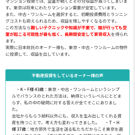
マンション投資では、空室が続くとその分収益が減ってしまいま
す。東京は将来にわたりマンション需要が安定しています。
また、中古・ワンルームを選択すると、初期投資費用とランニン
グコストも抑えられるため、収益を残しやすくなるのです。
この方法なら
難しいテクニックや知識が不要で、誰が行っても空
室が起こる可能性が最も低く、長期間安定して家賃収入
を得られ
ます。
実際に日本財託のオーナー様も、東京・中古・ワンルームの物件
に投資して、収益を出しています。
不動産投資をしているオーナー様の声
・
K・F様 43歳
：東京・中古・ワンルームというシンプ
ルでバランスのとれた方法は、納得というレベルにとどま
らず、私の中の疑問に対する答えが全てそこにありまし
た。
会社からもらう給料以外にも、収入を生み出してくれる資
産を持つことで、考え方も変わってきました。
・
T・H
様 37歳
：地方郊外で生活を送る私たちだからこそ東京を選