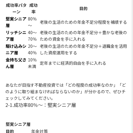
成功率パタ
成功
目的
ーン
率
堅実シニア
80％
老後の生活のための年金不足分程度を補填する
層
～
リッチシニ
40～
老後の生活のための年金不足分＋豊かな老後の
ア層
70％
ための資金を手に入れる
駆け込みシ
20～
老後の生活のための年金不足分＋退職金を活用
ニア層
40％
した資産運用をする
金持ち父さ
10％
定年までに経済的自由を手に入れる
ん層
未満
あなたが目指す不動産投資では「どの程度の成功率なのか」「ど
のように取り組まなければならないのか」が分かるので、ぜひチ
ェックしてみてください。
2-1.成功率80％～：堅実シニア層
堅実シニア層
目的
年金対策