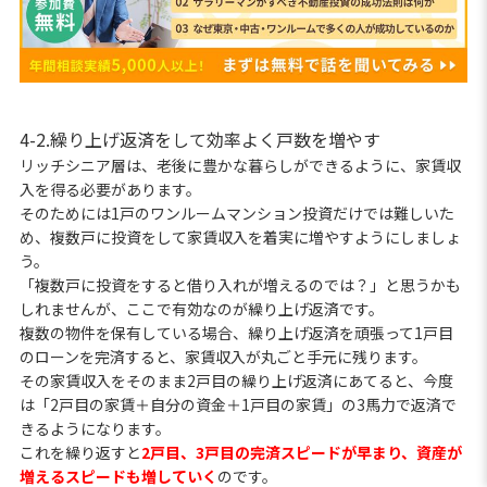
4-2.繰り上げ返済をして効率よく戸数を増やす
リッチシニア層は、老後に豊かな暮らしができるように、家賃収
入を得る必要があります。
そのためには1戸のワンルームマンション投資だけでは難しいた
め、複数戸に投資をして家賃収入を着実に増やすようにしましょ
う。
「複数戸に投資をすると借り入れが増えるのでは？」と思うかも
しれませんが、ここで有効なのが繰り上げ返済です。
複数の物件を保有している場合、繰り上げ返済を頑張って1戸目
のローンを完済すると、家賃収入が丸ごと手元に残ります。
その家賃収入をそのまま2戸目の繰り上げ返済にあてると、今度
は「2戸目の家賃＋自分の資金＋1戸目の家賃」の3馬力で返済で
きるようになります。
これを繰り返すと
2戸目、3戸目の完済スピードが早まり、資産が
増えるスピードも増していく
のです。