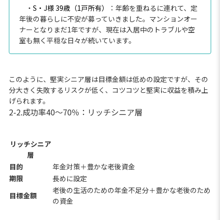
・
S・J様 39歳（1戸所有）
：年齢を重ねるに連れて、定
年後の暮らしに不安が募っていきました。マンションオー
ナーとなりまだ1年ですが、現在は入居中のトラブルや空
室も無く平穏な日々が続いています。
このように、堅実シニア層は目標金額は低めの設定ですが、その
分大きく失敗するリスクが低く、コツコツと堅実に収益を積み上
げられます。
2-2.成功率40～70％：リッチシニア層
リッチシニア
層
目的
年金対策＋豊かな老後資金
期限
長めに設定
老後の生活のための年金不足分＋豊かな老後のため
目標金額
の資金