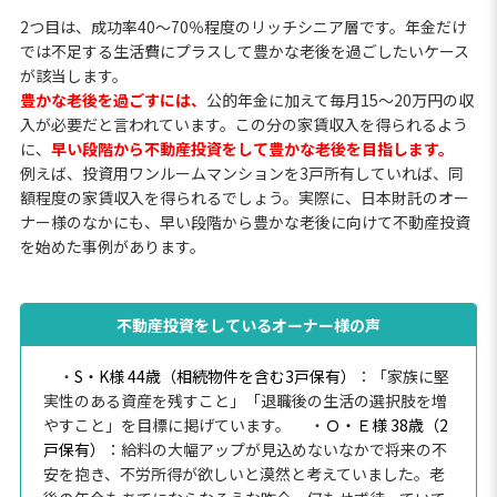
2つ目は、成功率40～70％程度のリッチシニア層です。年金だけ
では不足する生活費にプラスして豊かな老後を過ごしたいケース
が該当します。
豊かな老後を過ごすには、
公的年金に加えて毎月15〜20万円の収
入が必要だと言われています。この分の家賃収入を得られるよう
に、
早い段階から不動産投資をして豊かな老後を目指します。
例えば、投資用ワンルームマンションを3戸所有していれば、同
額程度の家賃収入を得られるでしょう。実際に、日本財託のオー
ナー様のなかにも、早い段階から豊かな老後に向けて不動産投資
を始めた事例があります。
不動産投資をしているオーナー様の声
・
S・K様 44歳（相続物件を含む3戸保有）
：「家族に堅
実性のある資産を残すこと」「退職後の生活の選択肢を増
やすこと」を目標に掲げています。
・
Ｏ・Ｅ様 38歳（2
戸保有）
：給料の大幅アップが見込めないなかで将来の不
安を抱き、不労所得が欲しいと漠然と考えていました。老