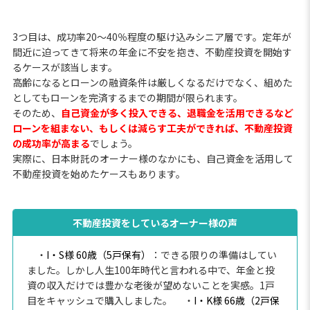
3つ目は、成功率20～40％程度の駆け込みシニア層です。定年が
間近に迫ってきて将来の年金に不安を抱き、不動産投資を開始す
るケースが該当します。
高齢になるとローンの融資条件は厳しくなるだけでなく、組めた
としてもローンを完済するまでの期間が限られます。
そのため、
自己資金が多く投入できる、退職金を活用できるなど
ローンを組まない、もしくは減らす工夫ができれば、不動産投資
の成功率が高まる
でしょう。
実際に、日本財託のオーナー様のなかにも、自己資金を活用して
不動産投資を始めたケースもあります。
不動産投資をしているオーナー様の声
・
I・S様 60歳（5戸保有）
：できる限りの準備はしてい
ました。しかし人生100年時代と言われる中で、年金と投
資の収入だけでは豊かな老後が望めないことを実感。1戸
目をキャッシュで購入しました。
・
I・K様 66歳（2戸保