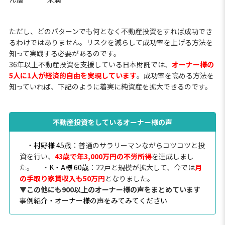
ただし、どのパターンでも何となく不動産投資をすれば成功でき
るわけではありません。リスクを減らして成功率を上げる方法を
知って実践する必要があるのです。
36年以上不動産投資を支援している日本財託では、
オーナー様の
5人に1人が経済的自由を実現しています
。成功率を高める方法を
知っていれば、下記のように着実に純資産を拡大できるのです。
不動産投資をしているオーナー様の声
・
村野様 45歳
：普通のサラリーマンながらコツコツと投
資を行い、
43歳で年3,000万円の不労所得
を達成しまし
た。
・
K・A様 60歳
：22戸と規模が拡大して、今では
月
の手取り家賃収入も50万円
となりました。
▼この他にも900以上のオーナー様の声をまとめています
事例紹介・オーナー様の声をみてみてください