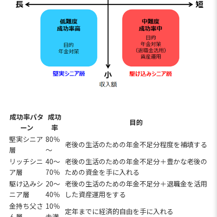
成功率パタ
成功
目的
ーン
率
堅実シニア
80％
老後の生活のための年金不足分程度を補填する
層
～
リッチシニ
40～
老後の生活のための年金不足分＋豊かな老後の
ア層
70％
ための資金を手に入れる
駆け込みシ
20～
老後の生活のための年金不足分＋退職金を活用
ニア層
40％
した資産運用をする
金持ち父さ
10％
定年までに経済的自由を手に入れる
ん層
未満