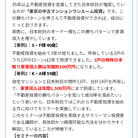
35年以上不動産投資を支援してきた日本財託が推奨してい
るのが
「東京の中古マンションワンルーム投資」
です。こ
の勝ちパターンを押さえて不動産投資ができれば、成功に
ぐっと近づきます。
実際に、日本財託のオーナー様もこの勝ちパターンで家賃
収入を増やしています。
【事例1：
S・F様 40歳
】
不動産投資を始めて3年が経ちました。所有している3戸の
うち1戸のローンは2年で完済できました。
3戸の物件の手
取り家賃収入額は年間約100万円
になりました。
【事例2：
K・A様 59歳
】
自宅マンションと日本財託の物件13戸、合計14戸を所有し
て、
家賃収入は年間1,500万円
にまで到達しています。
「不動産投資の勝ちパターンを知って成功率を高めたい」
という思いから、日本財託ではこれから不動産投資を始め
る方に向けてセミナーを実施しています。
このセミナーは不動産投資を実践するサラリーマン投資家
である講師が、具体的かつ再現可能な方法を分かりやすく
解説しているところが特徴です。
【セミナーの内容】