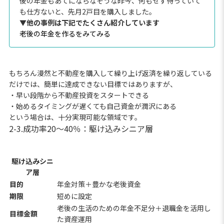
後の年金もあてにならなそうな昨今、何もせず待っていて
も仕方ないと、先月2戸目を購入しました。
▼他の事例は下記でたくさん紹介しています
老後の年金を作るをみてみる
もちろん漫然と不動産を購入して繰り上げ返済を繰り返している
だけでは、簡単に達成できない目標ではありますが、
・早い段階から不動産投資をスタートできる
・始めるタイミングが遅くても自己資金が潤沢にある
という場合は、十分実現可能な領域です。
2-3.成功率20～40％：駆け込みシニア層
駆け込みシニ
ア層
目的
年金対策＋豊かな老後資金
期限
短めに設定
老後の生活のための年金不足分＋退職金を活用し
目標金額
た資産運用