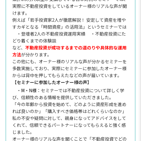
実際に不動産投資をしているオーナー様のリアルな声が聞
けます。
例えば「若手投資家2人が徹底解説！ 安定して資産を増や
すカギとなる「時間資産」の活用法」というセミナーでは
・登壇者2人の不動産投資運用実績
・不動産投資にた
どり着くまでの体験談
など、
不動産投資が成功するまでの道のりや具体的な運用
方法
が分かります。
この他にも、オーナー様のリアルな声が分かるセミナーを
多数実施しており、実際にセミナーに参加したオーナー様
からは背中を押してもらえたなどの声が届いています。
【セミナーに参加したオーナー様の声】
・
M・N様
：セミナーでは不動産投資について詳しく学
び、信頼性のある情報を提供していただきました。
「今の年齢から投資を始めて、どのように資産形成を進め
れば良いのか」「購入すべき価格帯はどれくらいなのか」
私の不安や疑問に対して、親身になってアドバイスをして
くれて、信頼できるパートナーになってもらえると強く感
じました。
オーナー様のリアルな声を聞くことで「不動産投資でどの