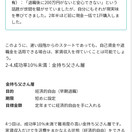
有）
：「退職後に200万円がないと安心できない」という
話題が世間を騒がせていましたが、自分にもそれが現実味
を帯びてきました。2年半ほど前に現金一括で1戸購入しま
した。
このように、遅い段階からのスタートであっても、自己資金や退
職金を活用できる場合は、家賃収入を得ていくことは可能でしょ
う。
2-4.成功率10％未満：金持ち父さん層
金持ち父さん層
目的
経済的自由（早期退職）
期限
短めに設定
目標金額
定年までに経済的自由を手に入れる
4つ目は、成功率10％未満で難易度の高い金持ち父さん層です。
家賃収入だけで生活費をまかなえる状態（経済的自由）をできる