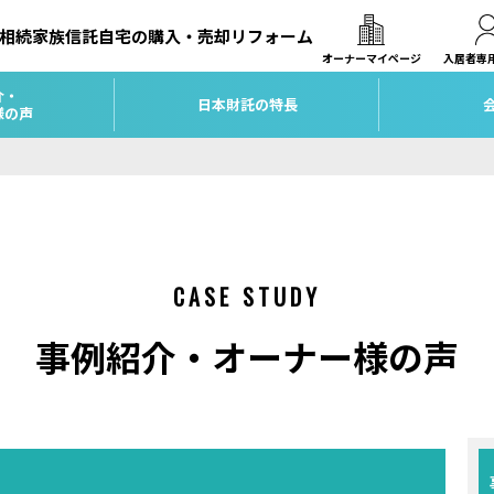
相続
家族信託
自宅の購入・売却
リフォーム
オーナーマイページ
入居者専
介・
日本財託の特長
様の声
CASE STUDY
事例紹介・オーナー様の声