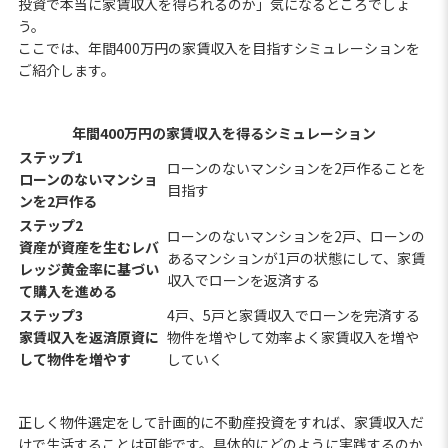
投資で本当に家賃収入を得られるのか」気になるところでしょ
う。
ここでは、年間400万円の家賃収入を目指すシミュレーションを
ご紹介します。
年間400万円の家賃収入を得るシミュレーション
ステップ1
ローンのないマンションを2戸作ることを
ローンのないマンショ
目指す
ンを2戸作る
ステップ2
ローンのないマンションを2戸、ローンの
資産が資産を生むレバ
あるマンションが1戸の状態にして、家賃
レッジ黄金率に基づい
収入でローンを返済する
て購入を進める
ステップ3
4戸、5戸と家賃収入でローンを完済する
家賃収入を返済原資に
物件を増やして効率よく家賃収入を増や
して物件を増やす
していく
正しく物件選定をして計画的に不動産投資をすれば、家賃収入だ
けで生活することは可能です。具体的にどのように実践するのか