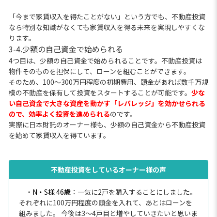
「今まで家賃収入を得たことがない」という方でも、不動産投資
なら特別な知識がなくても家賃収入を得る未来を実現しやすくな
ります。
3-4.少額の自己資金で始められる
4つ目は、少額の自己資金で始められることです。不動産投資は
物件そのものを担保にして、ローンを組むことができます。
そのため、100〜300万円程度の初期費用、頭金があれば数千万規
模の不動産を保有して投資をスタートすることが可能です。
少な
い自己資金で大きな資産を動かす「レバレッジ」を効かせられる
ので、効率よく投資を進められる
のです。
実際に日本財託のオーナー様も、少額の自己資金から不動産投資
を始めて家賃収入を得ています。
不動産投資をしているオーナー様の声
・
N・S様 46歳
：一気に2戸を購入することにしました。
それぞれに100万円程度の頭金を入れて、あとはローンを
組みました。 今後は3～4戸目と増やしていきたいと思いま