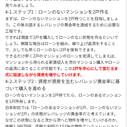
見てみましょう。
4-1.ステップ1：ローンのないマンションを2戸作る
まずは、ローンのないマンションを2戸持つことを目指しましょ
う。この後お話するレバレッジの黄金率を達成するために必要な
工程です。
できれば現金で2戸を購入してローンのない状態を作るといいで
しょう。無理な場合はローンを組み、繰り上げ返済をすること
で、少しでも早くローンのない2戸を保有できます。
できるだけ早く2戸のマンションのローンを完済してしまえば、
マンションから得られる家賃収入を次のマンション購入やローン
の返済にあてることが可能です。この
2戸を中心にして雪だるま
式に加速しながら資産を増やしていけます。
4-2.ステップ2：資産が資産を生むレバレッジ黄金率に基
づいて購入を進める
ローンのないマンションを2戸持てたら、ローンのあるマンション
を1戸所有します。
日本財託では「ローンのあるマンションが1戸、ローンのないマン
ションが2戸」の状態がレバレッジの黄金率だと考えています。
なぜこの状態になると次から次へと物件を増やしていけるのか、
価格2,340万円、手取り利回り3.51%の物件でシミュレーション