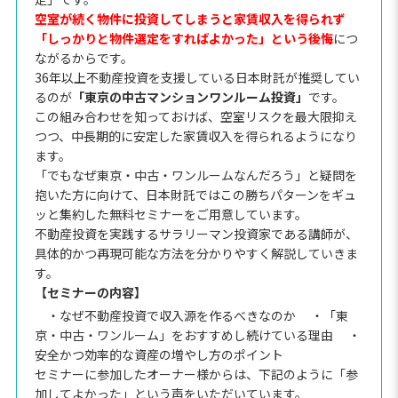
空室が続く物件に投資してしまうと家賃収入を得られず
「しっかりと物件選定をすればよかった」という後悔
につ
ながるからです。
36年以上不動産投資を支援している日本財託が推奨してい
るのが
「東京の中古マンションワンルーム投資」
です。
この組み合わせを知っておけば、空室リスクを最大限抑え
つつ、中長期的に安定した家賃収入を得られるようになり
ます。
「でもなぜ東京・中古・ワンルームなんだろう」と疑問を
抱いた方に向けて、日本財託ではこの勝ちパターンをギュ
ッと集約した無料セミナーをご用意しています。
不動産投資を実践するサラリーマン投資家である講師が、
具体的かつ再現可能な方法を分かりやすく解説していきま
す。
【セミナーの内容】
・なぜ不動産投資で収入源を作るべきなのか
・「東
京・中古・ワンルーム」をおすすめし続けている理由
・
安全かつ効率的な資産の増やし方のポイント
セミナーに参加したオーナー様からは、下記のように「参
加してよかった」という声をいただいています。