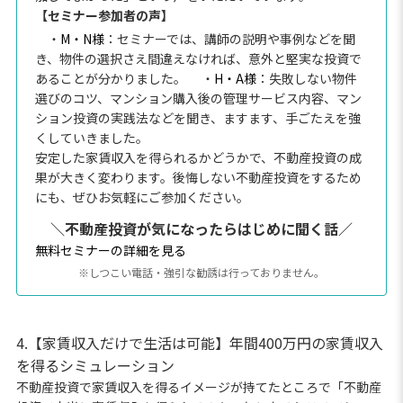
【セミナー参加者の声】
・
M・N様
：セミナーでは、講師の説明や事例などを聞
き、物件の選択さえ間違えなければ、意外と堅実な投資で
あることが分かりました。
・
H・A様
：失敗しない物件
選びのコツ、マンション購入後の管理サービス内容、マン
ション投資の実践法などを聞き、ますます、手ごたえを強
くしていきました。
安定した家賃収入を得られるかどうかで、不動産投資の成
果が大きく変わります。後悔しない不動産投資をするため
にも、ぜひお気軽にご参加ください。
＼不動産投資が気になったらはじめに聞く話／
無料セミナーの詳細を見る
※しつこい電話・強引な勧誘は行っておりません。
4.【家賃収入だけで生活は可能】年間400万円の家賃収入
を得るシミュレーション
不動産投資で家賃収入を得るイメージが持てたところで「不動産