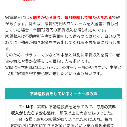
家賃収入には
入居者がいる限り、毎月継続して振り込まれる
特徴
があります。例えば、家賃6万円のワンルームを入居者に貸し出
している場合、年間72万円の家賃収入を得られるのです。
家賃収入は不動産所有者が労働をして得るのではなく、自分の代
わりに不動産が働きお金を生み出してくれる不労所得に該当しま
す。
そのため、サラリーマンなどの本業とは別に家賃収入を得て、老
後の備えや豊かな暮らしを目指す人も多いです。
実際に日本財託には1.1万人以上のオーナー様がいますが、本業と
は別に家賃を得て安心感が増したという声も多いです。
不動産投資をしているオーナー様の声
・
T・M様
：実際に不動産投資を始めてみて、
毎月の賃料
収入がもたらす安心感
は、 想像以上に大きなものでした。
・
M・S様
：最初の家賃が振り込まれたのは10月。毎月
給料以外にあてにできるお金があるという
安心感を実感
で