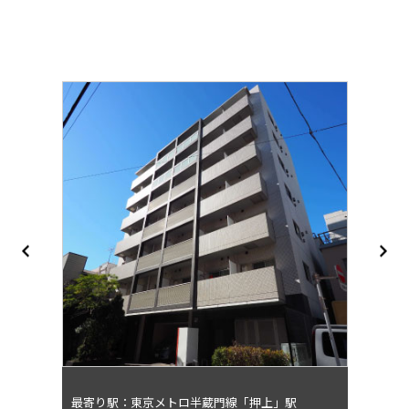
Next
evious
最寄り駅：東京メトロ半蔵門線「押上」駅