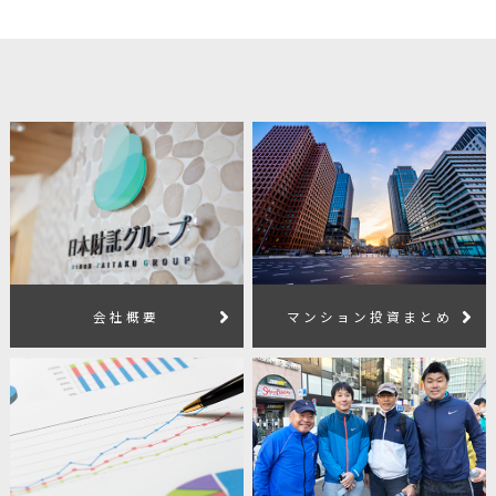
会社概要
マンション投資まとめ