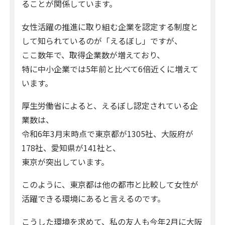
ることが関係しています。
女性活躍の推進に取り組む企業を認定する制度と
して知られているのが「えるぼし」ですが、
ここ数年で、取得企業数が増えており、
特に中小企業では5年前と比べて6倍近くに増えて
います。
厚生労働省によると、えるぼし認定されている企
業数は、
令和6年3月末時点で東京都が1305社、大阪府が
178社、愛知県が141社と、
東京が突出しています。
このように、東京都は他の都市と比較して女性が
活躍できる環境にあると言えるのです。
こうした環境を求めて、私の友人も今年2月に大阪