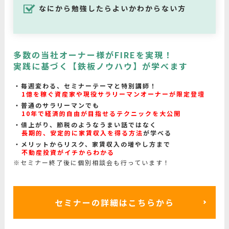
なにから勉強したらよいかわからない方
多数の当社オーナー様がFIREを実現！
実践に基づく【鉄板ノウハウ】が学べます
毎週変わる、セミナーテーマと特別講師！
1億を稼ぐ資産家や現役サラリーマンオーナーが限定登壇
普通のサラリーマンでも
10年で経済的自由が目指せるテクニックを大公開
値上がり、節税のようなうまい話ではなく
長期的、安定的に家賃収入を得る方法
が学べる
メリットからリスク、家賃収入の増やし方まで
不動産投資がイチからわかる
※セミナー終了後に個別相談会も行っています！
セミナーの詳細はこちらから