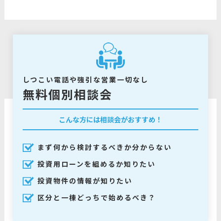
しつこい電話や強引な営業一切なし
無料個別相談会
こんな方には相談会がおすすめ！
まず何から検討するべきか分からない
投資用ローンを組めるか知りたい
投資物件の情報が知りたい
区分と一棟どっちで始めるべき？