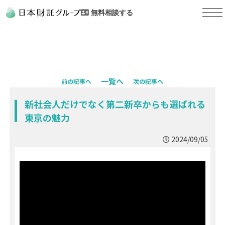
無料相談する
一覧へ
前の記事へ
次の記事へ
新社会人だけでなく第二新卒からも選ばれる
東京の魅力
2024/09/05