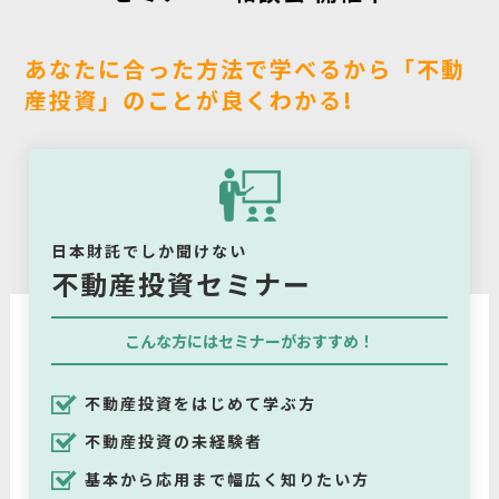
あなたに合った方法で学べるから「不動
産投資」のことが良くわかる!
日本財託でしか聞けない
不動産投資セミナー
こんな方にはセミナーがおすすめ！
不動産投資をはじめて学ぶ方
不動産投資の未経験者
基本から応用まで幅広く知りたい方