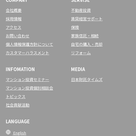
会社概要
不動産投資
採用情報
賃貸経営サポート
アクセス
保険
お問い合わせ
家族信託・相続
個人情報保護方針について
自宅の購入・売却
カスタマーハラスメント
リフォーム
INFOMATION
MEDIA
マンション投資セミナー
日本財託タイムズ
マンション投資個別相談会
トピックス
社会貢献活動
LANGUAGE
English