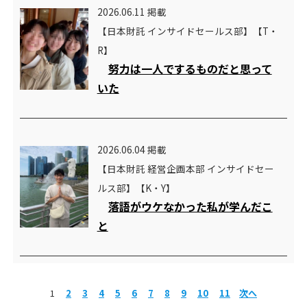
2026.06.11 掲載
【日本財託 インサイドセールス部】【T・
R】
努力は一人でするものだと思って
いた
2026.06.04 掲載
【日本財託 経営企画本部 インサイドセー
ルス部】【K・Y】
落語がウケなかった私が学んだこ
と
1
2
3
4
5
6
7
8
9
10
11
次へ