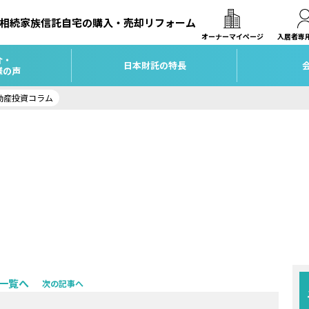
相続
家族信託
自宅の購入・売却
リフォーム
オーナーマイページ
入居者専
介・
日本財託の特長
様の声
動産投資コラム
一覧へ
次の記事へ