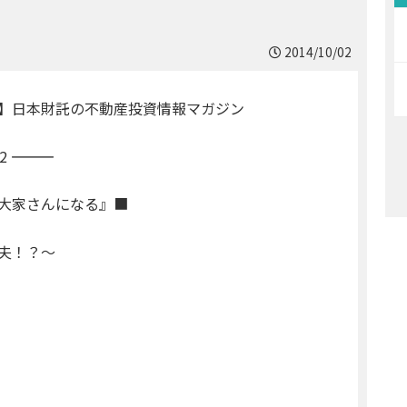
2014/10/02
】日本財託の不動産投資情報マガジン
――
家さんになる』■
夫！？〜