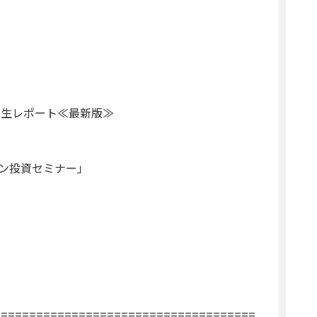
の生レポート≪最新版≫
ン投資セミナー」
=====================================