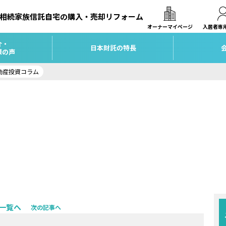
相続
家族信託
自宅の購入・売却
リフォーム
オーナーマイページ
入居者専
介・
日本財託の特長
様の声
動産投資コラム
一覧へ
次の記事へ