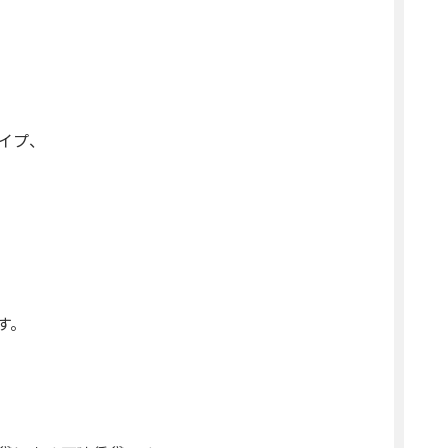
イプ、
。
す。