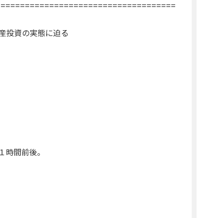
=====================================
産投資の実態に迫る
１時間前後。