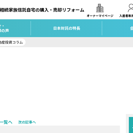
相続
家族信託
自宅の購入・売却
リフォーム
オーナーマイページ
入居者専
介・
日本財託の特長
様の声
動産投資コラム
一覧へ
次の記事へ