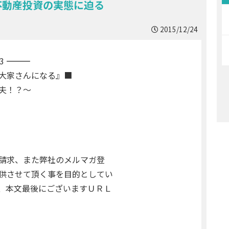
不動産投資の実態に迫る
2015/12/24
――
家さんになる』■
夫！？～
請求、また弊社のメルマガ登
供させて頂く事を目的としてい
本文最後にございますＵＲＬ