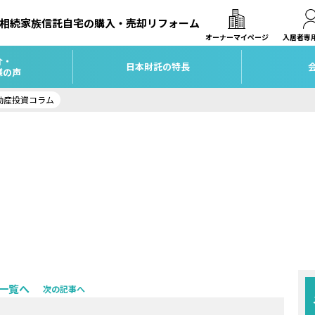
相続
家族信託
自宅の購入・売却
リフォーム
オーナーマイページ
入居者専
介・
日本財託の特長
様の声
動産投資コラム
一覧へ
次の記事へ