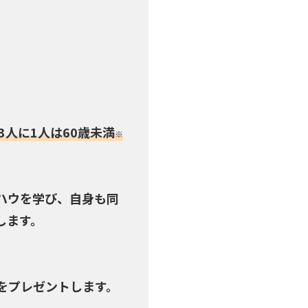
。
。
人に1人は60歳未満
※
ハウを学び、自身も同
します。
をプレゼントします。