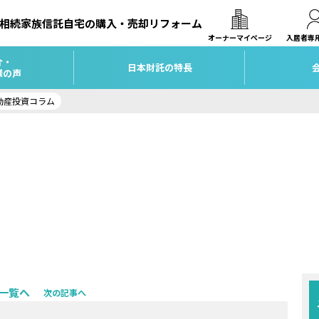
相続
家族信託
自宅の購入・売却
リフォーム
オーナーマイページ
入居者専
介・
日本財託の特長
様の声
動産投資コラム
一覧へ
次の記事へ