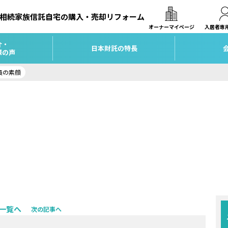
相続
家族信託
自宅の購入・売却
リフォーム
オーナーマイページ
入居者専
介・
日本財託の特長
様の声
員の素顔
一覧へ
次の記事へ