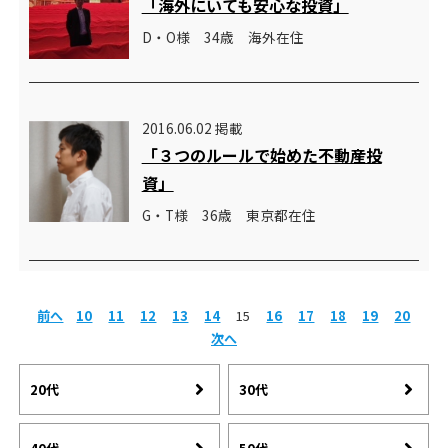
「海外にいても安心な投資」
D・O様 34歳 海外在住
2016.06.02 掲載
「３つのルールで始めた不動産投
資」
G・T様 36歳 東京都在住
前へ
10
11
12
13
14
15
16
17
18
19
20
次へ
20代
30代