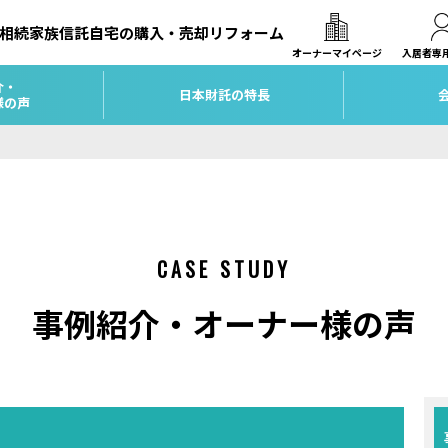
相続
家族信託
自宅の購入・売却
リフォーム
オーナーマイページ
入居者専
介・
日本財託の特長
様の声
CASE STUDY
事例紹介・オーナー様の声