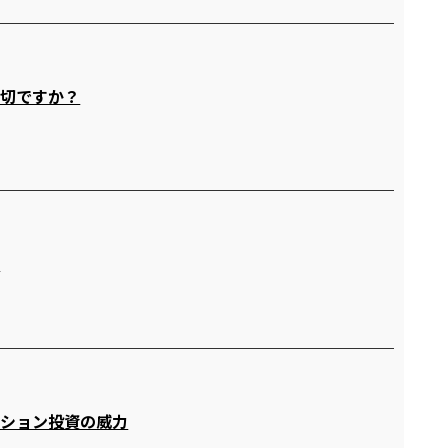
大切ですか？
に
ンション投資の威力