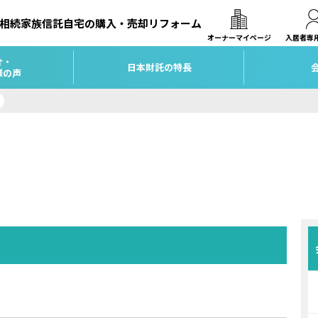
相続
家族信託
自宅の購入・売却
リフォーム
オーナーマイページ
入居者専
介・
日本財託の特長
様の声