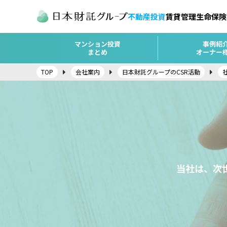
不動産投資
賃貸管理
生命保険
マンション投資
事例紹
まとめ
オーナー
TOP
会社案内
日本財託グループのCSR活動
当社は、次