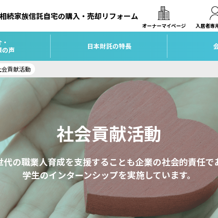
相続
家族信託
自宅の購入・売却
リフォーム
オーナーマイページ
入居者専
介・
日本財託の特長
様の声
社会貢献活動
社会貢献活動
世代の職業人育成を支援することも企業の社会的責任で
学生のインターンシップを実施しています。