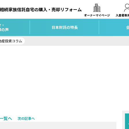
相続
家族信託
自宅の購入・売却
リフォーム
オーナーマイページ
入居者専
介・
日本財託の特長
様の声
動産投資コラム
一覧へ
次の記事へ