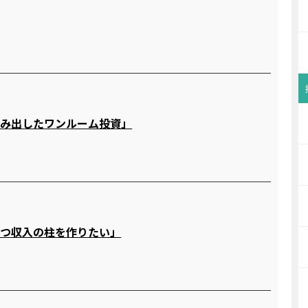
住
踏み出したワンルーム投資」
住
つつ収入の柱を作りたい」