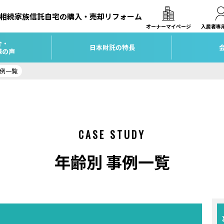
相続
家族信託
自宅の購入・売却
リフォーム
オーナーマイページ
入居者専
介・
日本財託の特長
様の声
事例一覧
CASE STUDY
年齢別 事例一覧