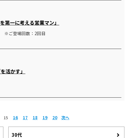
とを第一に考える営業マン」
住 ※ご登場回数：2回目
"を活かす」
15
16
17
18
19
20
次へ
30代