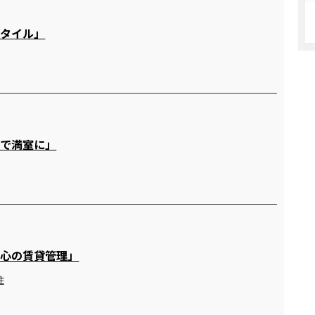
スタイル」
間で満室に」
安心の賃貸管理」
住