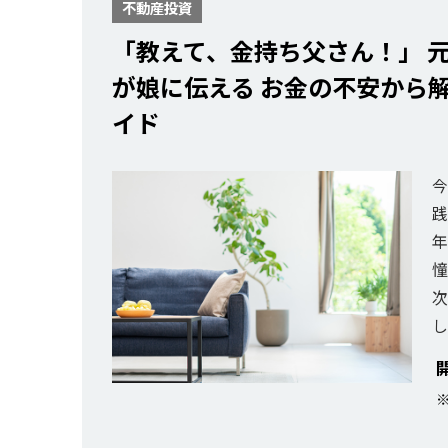
不動産投資
「教えて、金持ち父さん！」 元
が娘に伝える お金の不安から
イド
今
践
年
憧
次
し