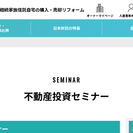
相続
家族信託
自宅の購入・売却
リフォーム
オーナーマイページ
入居者専
介・
日本財託の特長
様の声
SEMINAR
不動産投資セミナー
ナー