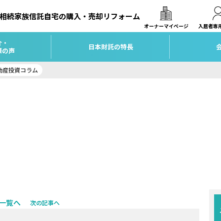
相続
家族信託
自宅の購入・売却
リフォーム
オーナーマイページ
入居者専
介・
日本財託の特長
様の声
動産投資コラム
一覧へ
次の記事へ