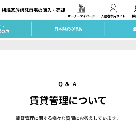
相続
家族信託
自宅の購入・売却
オーナーマイページ
入居者専用サイト
採
介・
日本財託の特長
様の声
Ｑ＆Ａ
賃貸管理について
賃貸管理に関する様々な質問にお答えしています。