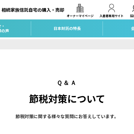
相続
家族信託
自宅の購入・売却
オーナーマイページ
入居者専用サイト
採
介・
日本財託の特長
様の声
Ｑ＆Ａ
節税対策について
節税対策に関する様々な質問にお答えしています。