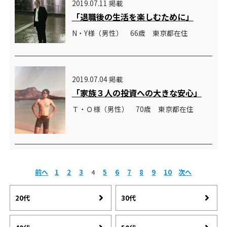
2019.07.11 掲載
「退職後の生活を楽しむために」
N・Y様（男性） 66歳 東京都在住
2019.07.04 掲載
「家族３人の投資への大きな安心」
Ｔ・Ｏ様（男性） 70歳 東京都在住
前へ
1
2
3
4
5
6
7
8
9
10
次へ
20代
30代